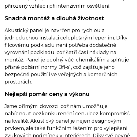
přirozený vzhled i při intenzivním osvětlení.
Snadná montáž a dlouhá životnost
Akustický panel je navržen pro rychlou a
jednoduchou instalaci celoplošným lepením. Díky
filcovému podkladu není potřeba dodatečné
vyrovnání podkladu, což šetří čas i náklady na
montáž. Panel je odolný vůči chemikáliím a splňuje
přísné požární normy Bfl-s1, což zajišťuje jeho
bezpečné použití i ve veřejných a komerčních
prostorách.
Nejlepší poměr ceny a výkonu
Jsme přímými dovozci, což nám umožňuje
nabídnout bezkonkurenční cenu bez kompromisů
na kvalitě. Akustický panel je nejen designovým
prvkem, ale také funkčním řešením pro vylepšení
zvukových podmínek v interiérech. Díky své pevné