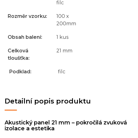
filc
Rozměr vzorku
:
100 x
200mm
Obsah balení
:
1 kus
Celková
21 mm
tloušťka
:
Podklad
:
filc
Detailní popis produktu
Akustický panel 21 mm – pokročilá zvuková
izolace a estetika