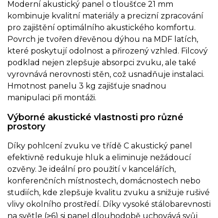
Moderní akustický panel o tloušťce 21 mm
kombinuje kvalitní materiály a precizní zpracování
pro zajištění optimálního akustického komfortu.
Povrch je tvořen dřevěnou dýhou na MDF latích,
které poskytují odolnost a přirozený vzhled. Filcový
podklad nejen zlepšuje absorpci zvuku, ale také
vyrovnává nerovnosti stěn, což usnadňuje instalaci.
Hmotnost panelu 3 kg zajišťuje snadnou
manipulaci při montáži.
Výborné akustické vlastnosti pro různé
prostory
Díky pohlcení zvuku ve třídě C akustický panel
efektivně redukuje hluk a eliminuje nežádoucí
ozvěny. Je ideální pro použití v kancelářích,
konferenčních místnostech, domácnostech nebo
studiích, kde zlepšuje kvalitu zvuku a snižuje rušivé
vlivy okolního prostředí. Díky vysoké stálobarevnosti
na světle (≥6) si panel dlouhodobě uchovává svůj