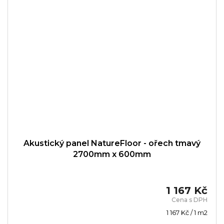
Akustický panel NatureFloor - ořech tmavý
2700mm x 600mm
1 167 Kč
Měrná
1 167 Kč / 1 m2
cena: