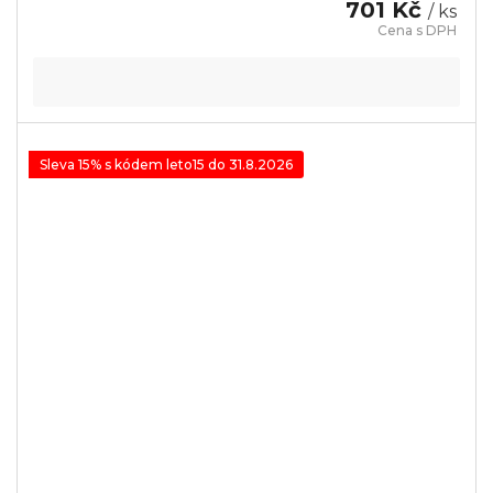
701 Kč
/ ks
Sleva 15% s kódem leto15 do 31.8.2026