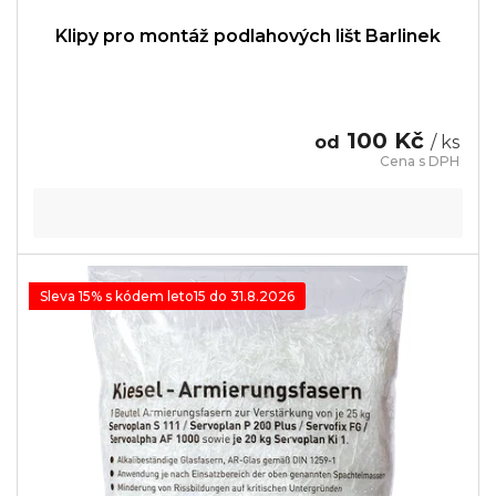
Klipy pro montáž podlahových lišt Barlinek
100 Kč
od
/ ks
Sleva 15% s kódem leto15 do 31.8.2026