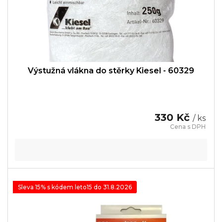
Výstužná vlákna do stěrky Kiesel - 60329
330 Kč
/ ks
Sleva 15% s kódem leto15 do 31.8.2026