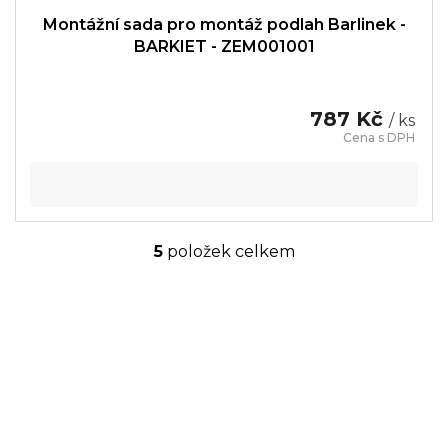
Montážní sada pro montáž podlah Barlinek -
BARKIET - ZEM001001
787 Kč
/ ks
5
položek celkem
O
v
l
á
d
a
c
í
p
r