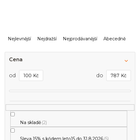
Ř
a
Nejlevnější
Nejdražší
Nejprodávanější
Abecedně
z
e
n
Cena
í
p
100
Kč
787
Kč
r
o
d
u
k
t
ů
Na skladě
2
Sleva 15% s kódem leto15 do 31.8.2026
5