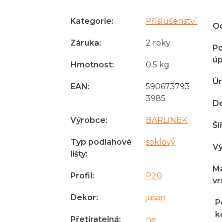
Kategorie
:
Příslušenství
Od
Záruka
:
2 roky
P
úp
Hmotnost
:
0.5 kg
Úr
EAN
:
590673793
3985
D
Výrobce
:
BARLINEK
Ší
Typ podlahové
soklový
V
lišty
:
Ma
Profil
:
P20
vr
Dekor
:
jasan
P
k
Přetiratelná
:
ne