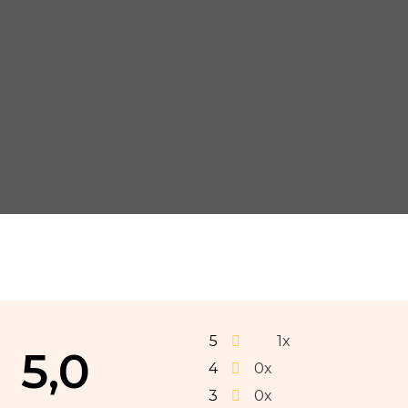
5
1x
5,0
4
0x
3
0x