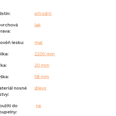
stín
:
přírodní
ovrchová
lak
rava
:
ověň lesku
:
mat
élka
:
2200 mm
řka
:
20 mm
ýška
:
58 mm
teriál nosné
dřevo
stvy
:
oužití do
ne
oupelny
: