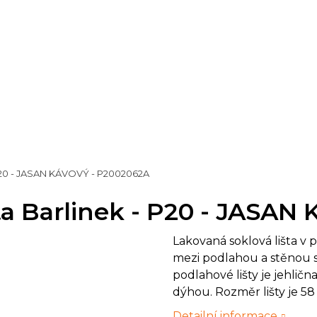
 P20 - JASAN KÁVOVÝ - P2002062A
ta Barlinek - P20 - JASA
Lakovaná soklová lišta v 
mezi podlahou a stěnou s
podlahové lišty je jehlič
dýhou. Rozměr lišty je 
Detailní informace