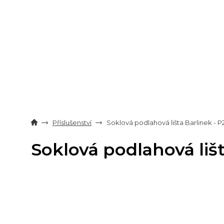
Přejít
na
obsah
Příslušenství
Soklová podlahová lišta Barlinek -
Soklová podlahová liš