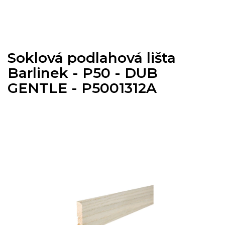
Přejít
na
obsah
Soklová podlahová lišta
Barlinek - P50 - DUB
GENTLE - P5001312A