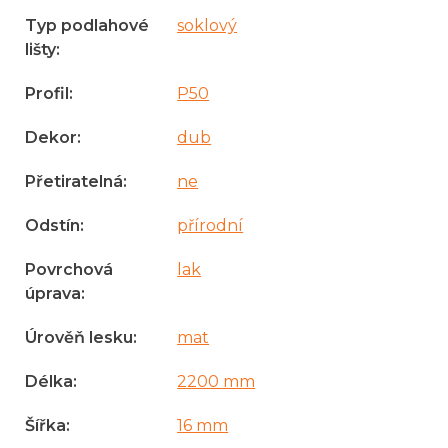
Typ podlahové
soklový
lišty
:
Profil
:
P50
Dekor
:
dub
Přetiratelná
:
ne
Odstín
:
přírodní
Povrchová
lak
úprava
:
Úrověň lesku
:
mat
Délka
:
2200 mm
Šířka
:
16 mm