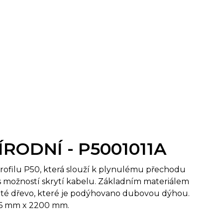
ŘÍRODNÍ - P5001011A
profilu P50, která slouží k plynulému přechodu
 možností skrytí kabelu. Základním materiálem
čnaté dřevo, které je podýhovano dubovou dýhou.
 16 mm x 2200 mm.