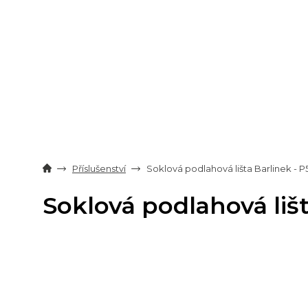
Přejít
na
obsah
Příslušenství
Soklová podlahová lišta Barlinek - 
Soklová podlahová liš