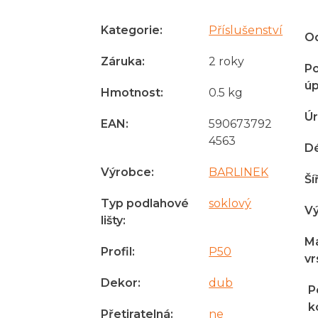
Kategorie
:
Příslušenství
Od
Záruka
:
2 roky
P
úp
Hmotnost
:
0.5 kg
Úr
EAN
:
590673792
4563
D
Výrobce
:
BARLINEK
Ší
Typ podlahové
soklový
V
lišty
:
Ma
Profil
:
P50
vr
Dekor
:
dub
P
k
Přetiratelná
:
ne