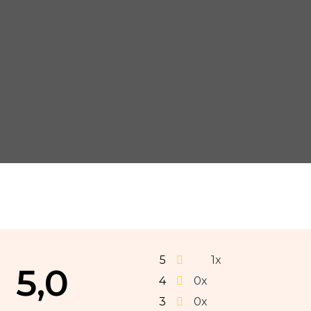
5
1x
5,0
4
0x
3
0x