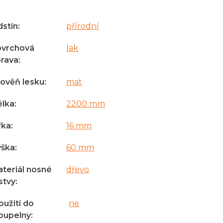
stín
:
přírodní
ovrchová
lak
rava
:
ověň lesku
:
mat
élka
:
2200 mm
řka
:
16 mm
ýška
:
60 mm
teriál nosné
dřevo
stvy
:
oužití do
ne
oupelny
: