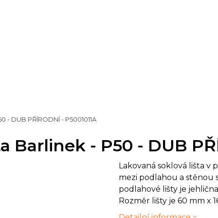
P50 - DUB PŘÍRODNÍ - P5001011A
ta Barlinek - P50 - DUB P
Lakovaná soklová lišta v 
mezi podlahou a stěnou s
podlahové lišty je jehli
Rozměr lišty je 60 mm x
Detailní informace