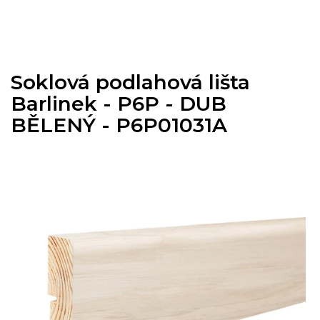
Přejít
na
obsah
Soklová podlahová lišta
Barlinek - P6P - DUB
BĚLENÝ - P6P01031A