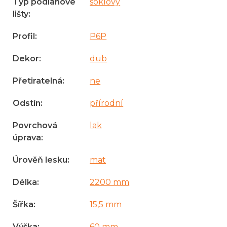
Typ podlahové
soklový
lišty
:
Profil
:
P6P
Dekor
:
dub
Přetiratelná
:
ne
Odstín
:
přírodní
Povrchová
lak
úprava
:
Úrověň lesku
:
mat
Délka
:
2200 mm
Šířka
:
15,5 mm
Výška
:
60 mm