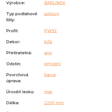
Výrobce
:
BARLINEK
Typ podlahové
soklový
lišty
:
Profil
:
PW92
Dekor
:
bílá
Přetiratelná
:
ano
Odstín
:
přírodní
Povrchová
barva
úprava
:
Úrověň lesku
:
mat
Délka
:
2200 mm