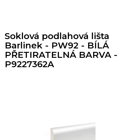
Přejít
na
obsah
Soklová podlahová lišta
Barlinek - PW92 - BÍLÁ
PŘETIRATELNÁ BARVA -
P9227362A