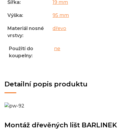
Šířka
:
19 mm
Výška
:
95 mm
Materiál nosné
dřevo
vrstvy
:
Použití do
ne
koupelny
:
Detailní popis produktu
Montáž dřevěných lišt BARLINEK