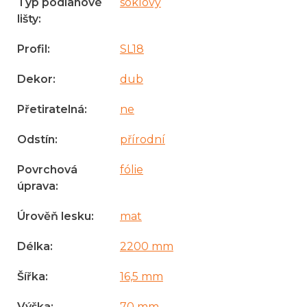
Typ podlahové
soklový
lišty
:
Profil
:
SL18
Dekor
:
dub
Přetiratelná
:
ne
Odstín
:
přírodní
Povrchová
fólie
úprava
:
Úrověň lesku
:
mat
Délka
:
2200 mm
Šířka
:
16,5 mm
Výška
:
70 mm