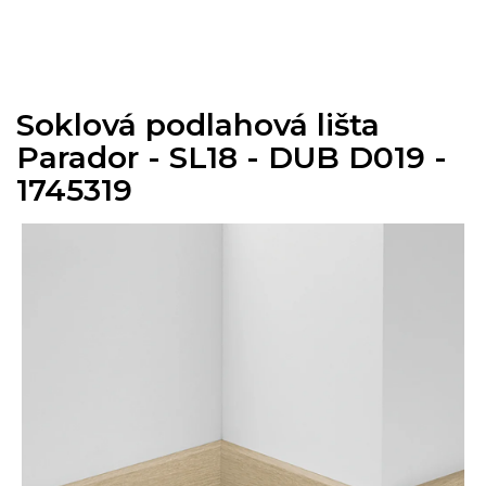
Přejít
na
obsah
Soklová podlahová lišta
Parador - SL18 - DUB D019 -
1745319