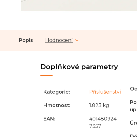
Popis
Hodnocení
Doplňkové parametry
Od
Kategorie
:
Příslušenství
Po
Hmotnost
:
1.823 kg
úp
EAN
:
401480924
Úr
7357
Dé