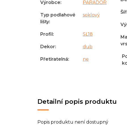
Výrobce
:
PARADOR
Ší
Typ podlahové
soklový
lišty
:
Vý
Profil
:
SL18
Ma
vr
Dekor
:
dub
Po
Přetiratelná
:
ne
k
Detailní popis produktu
Popis produktu není dostupný