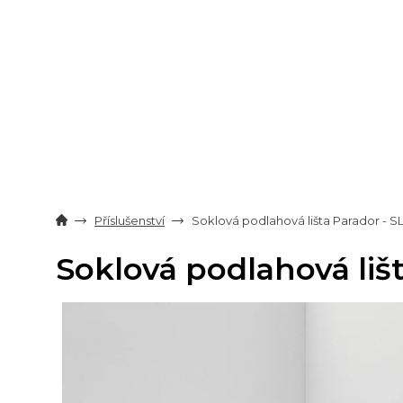
Přejít
na
obsah
Příslušenství
Soklová podlahová lišta Parador - S
Soklová podlahová lišt