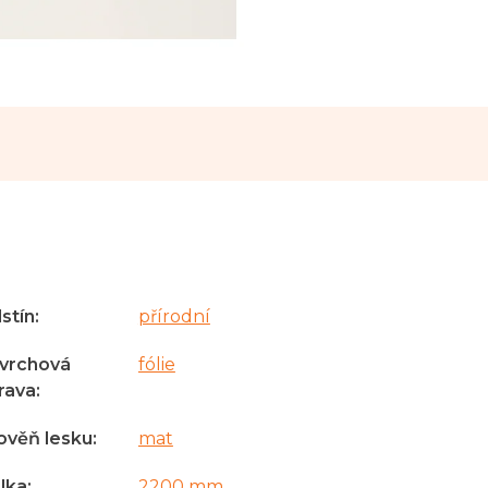
stín
:
přírodní
vrchová
fólie
rava
:
ověň lesku
:
mat
lka
:
2200 mm