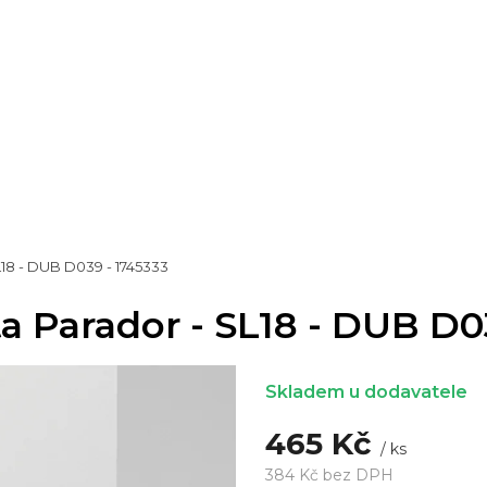
L18 - DUB D039 - 1745333
a Parador - SL18 - DUB D0
Skladem u dodavatele
465 Kč
/ ks
384 Kč bez DPH