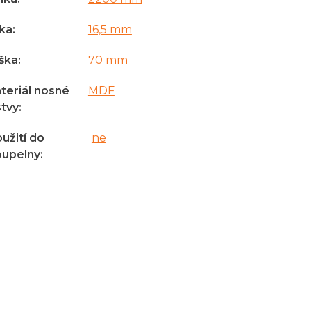
řka
:
16,5 mm
ška
:
70 mm
teriál nosné
MDF
stvy
:
užití do
ne
oupelny
: