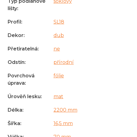
Typ podlahové
soklový
lišty
:
Profil
:
SL18
Dekor
:
dub
Přetiratelná
:
ne
Odstín
:
přírodní
Povrchová
fólie
úprava
:
Úrověň lesku
:
mat
Délka
:
2200 mm
Šířka
:
16,5 mm
Výška
:
70 mm