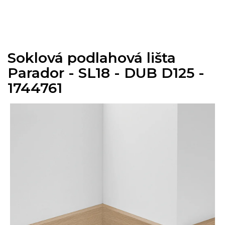
Přejít
na
obsah
Soklová podlahová lišta
Parador - SL18 - DUB D125 -
1744761