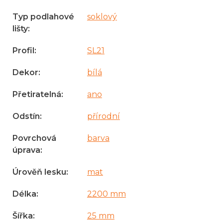
Typ podlahové
soklový
lišty
:
Profil
:
SL21
Dekor
:
bílá
Přetiratelná
:
ano
Odstín
:
přírodní
Povrchová
barva
úprava
:
Úrověň lesku
:
mat
Délka
:
2200 mm
Šířka
:
25 mm