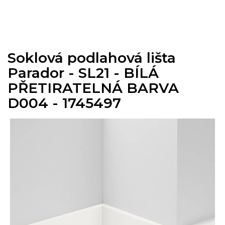
Přejít
na
obsah
Soklová podlahová lišta
Parador - SL21 - BÍLÁ
PŘETIRATELNÁ BARVA
D004 - 1745497