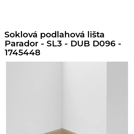
Přejít
na
obsah
Soklová podlahová lišta
Parador - SL3 - DUB D096 -
1745448