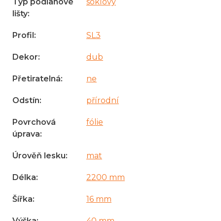
Typ podlahové
soklový
lišty
:
Profil
:
SL3
Dekor
:
dub
Přetiratelná
:
ne
Odstín
:
přírodní
Povrchová
fólie
úprava
:
Úrověň lesku
:
mat
Délka
:
2200 mm
Šířka
:
16 mm
Výška
:
40 mm