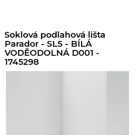
Přejít
na
obsah
Soklová podlahová lišta
Parador - SL5 - BÍLÁ
VODĚODOLNÁ D001 -
1745298