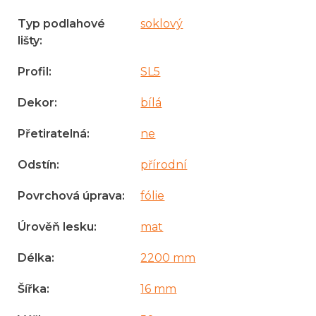
Typ podlahové
soklový
lišty
:
Profil
:
SL5
Dekor
:
bílá
Přetiratelná
:
ne
Odstín
:
přírodní
Povrchová úprava
:
fólie
Úrověň lesku
:
mat
Délka
:
2200 mm
Šířka
:
16 mm