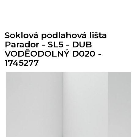
Přejít
na
obsah
Soklová podlahová lišta
Parador - SL5 - DUB
VODĚODOLNÝ D020 -
1745277