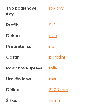
Typ podlahové
soklový
lišty
:
Profil
:
SL5
Dekor
:
dub
Přetiratelná
:
ne
Odstín
:
přírodní
Povrchová úprava
:
fólie
Úrověň lesku
:
mat
Délka
:
2200 mm
Šířka
:
16 mm