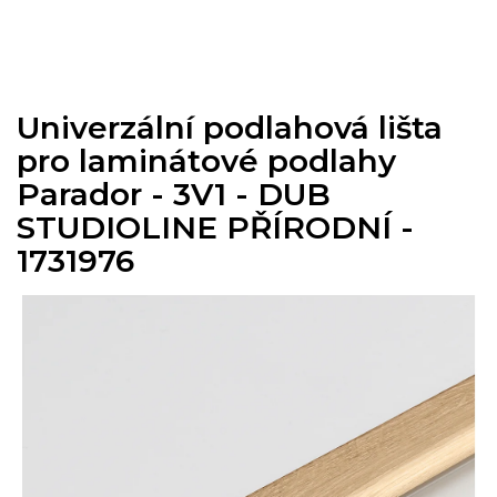
Přejít
na
obsah
Univerzální podlahová lišta
pro laminátové podlahy
Parador - 3V1 - DUB
STUDIOLINE PŘÍRODNÍ -
1731976