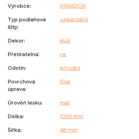
Výrobce
:
PARADOR
Typ podlahové
univerzální
lišty
:
Dekor
:
dub
Přetiratelná
:
ne
Odstín
:
přírodní
Povrchová
fólie
úprava
:
Úrověň lesku
:
mat
Délka
:
1000 mm
Šířka
:
48 mm