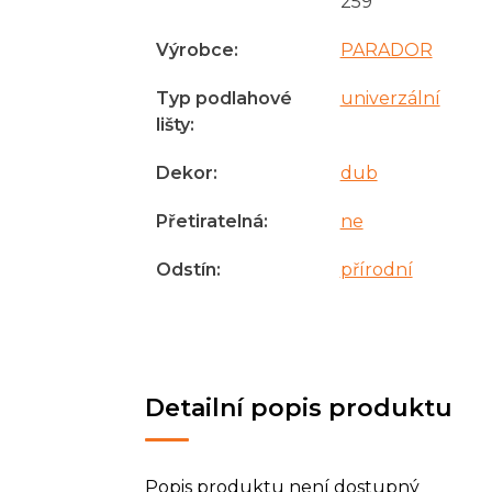
259
Výrobce
:
PARADOR
Typ podlahové
univerzální
lišty
:
Dekor
:
dub
Přetiratelná
:
ne
Odstín
:
přírodní
Detailní popis produktu
Popis produktu není dostupný