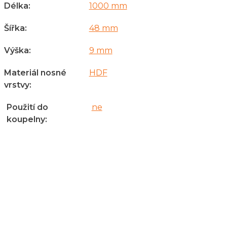
Délka
:
1000 mm
Šířka
:
48 mm
Výška
:
9 mm
Materiál nosné
HDF
vrstvy
:
Použití do
ne
koupelny
: