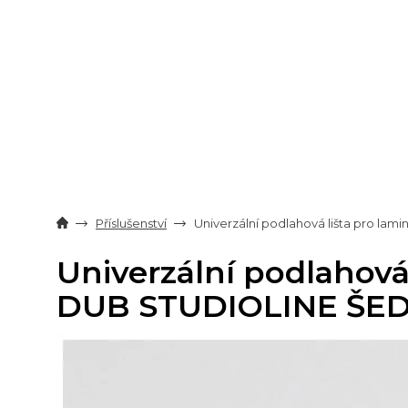
Přejít
na
obsah
Příslušenství
Univerzální podlahová lišta pro lam
Univerzální podlahová 
DUB STUDIOLINE ŠEDÝ