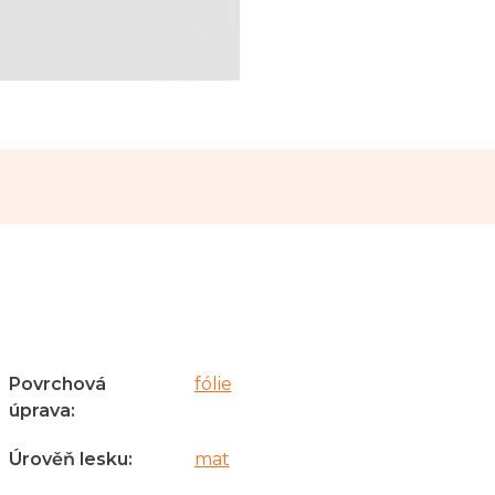
Povrchová
fólie
úprava
:
Úrověň lesku
:
mat