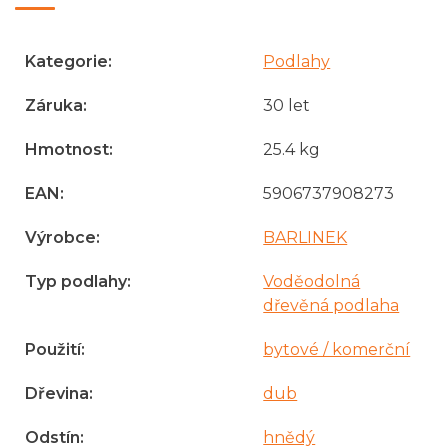
Kategorie
:
Podlahy
Záruka
:
30 let
Hmotnost
:
25.4 kg
EAN
:
5906737908273
Výrobce
:
BARLINEK
Typ podlahy
:
Voděodolná
dřevěná podlaha
Použití
:
bytové / komerční
Dřevina
:
dub
Odstín
:
hnědý