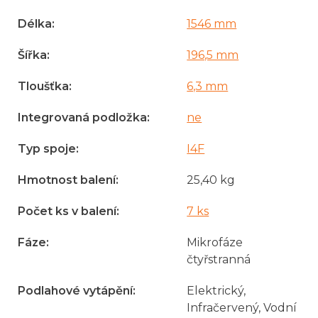
Délka
:
1546 mm
Šířka
:
196,5 mm
Tloušťka
:
6,3 mm
Integrovaná podložka
:
ne
Typ spoje
:
I4F
Hmotnost balení
:
25,40 kg
Počet ks v balení
:
7 ks
Fáze
:
Mikrofáze
čtyřstranná
Podlahové vytápění
:
Elektrický,
Infračervený, Vodní