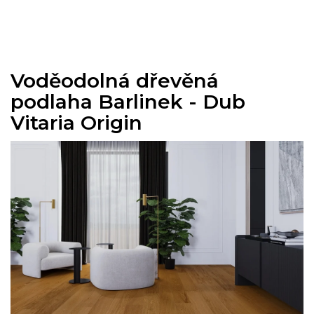
Přejít
na
obsah
Voděodolná dřevěná
podlaha Barlinek - Dub
Vitaria Origin