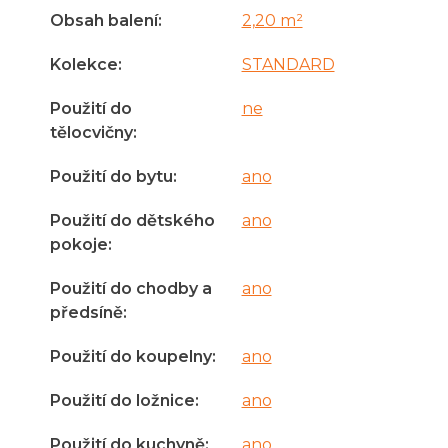
Obsah balení
:
2,20 m²
Kolekce
:
STANDARD
Použití do
ne
tělocvičny
:
Použití do bytu
:
ano
Použití do dětského
ano
pokoje
:
Použití do chodby a
ano
předsíně
:
Použití do koupelny
:
ano
Použití do ložnice
:
ano
Použití do kuchyně
:
ano