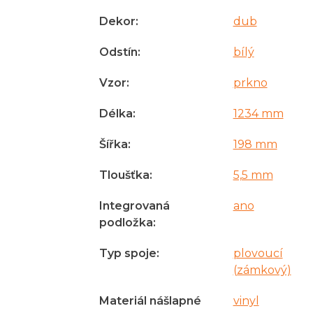
Dekor
:
dub
Odstín
:
bílý
Vzor
:
prkno
Délka
:
1234 mm
Šířka
:
198 mm
Tloušťka
:
5,5 mm
Integrovaná
ano
podložka
:
Typ spoje
:
plovoucí
(zámkový)
Materiál nášlapné
vinyl