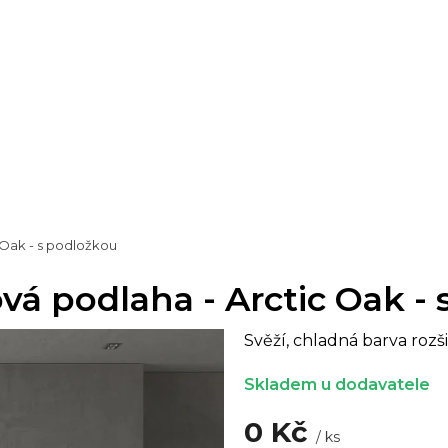
c Oak - s podložkou
ová podlaha - Arctic Oak -
Svěží, chladná barva rozš
Skladem u dodavatele
0 Kč
/ ks