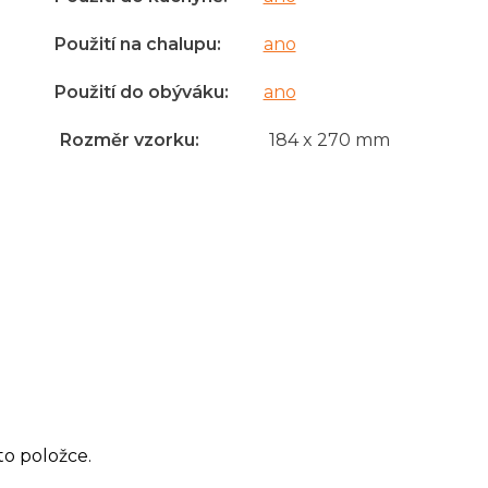
Použití na chalupu
:
ano
Použití do obýváku
:
ano
Rozměr vzorku
:
184 x 270 mm
to položce.