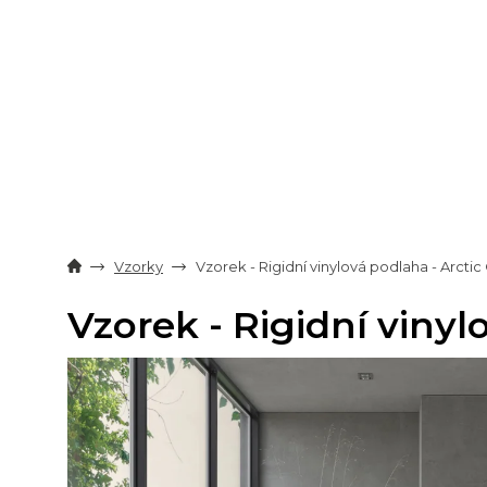
Přejít
na
obsah
Vzorky
Vzorek - Rigidní vinylová podlaha - Arcti
Vzorek - Rigidní vinyl