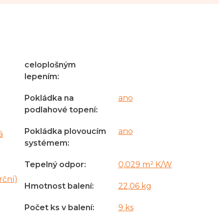
celoplošným
lepením
:
Pokládka na
ano
podlahové topení
:
Pokládka plovoucím
ano
á
systémem
:
Tepelný odpor
:
0,029 m² K/W
rční)
Hmotnost balení
:
22,06 kg
Počet ks v balení
:
9 ks