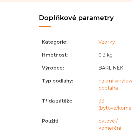
Doplňkové parametry
Kategorie
:
Vzorky
Hmotnost
:
0.3 kg
Výrobce
:
BARLINEK
Typ podlahy
:
rigidní vinylov
podlaha
Třída zátěže
:
33
(bytové/kome
Použití
:
bytové /
komerční