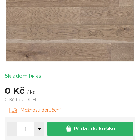
Skladem
(4 ks)
0 Kč
/ ks
0 Kč bez DPH
Měrná
Možnosti doručení
cena:
Přidat do košíku