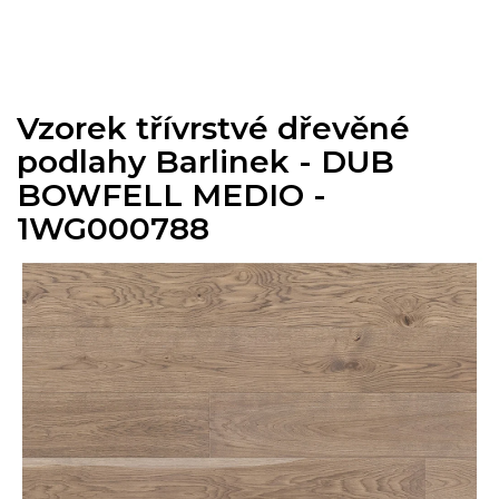
Přejít
na
obsah
Vzorek třívrstvé dřevěné
podlahy Barlinek - DUB
BOWFELL MEDIO -
1WG000788