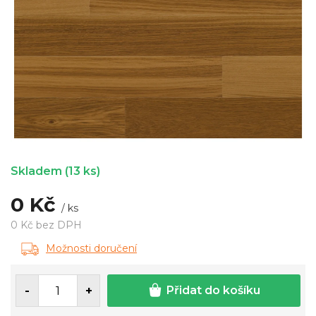
Skladem
(13 ks)
0 Kč
/ ks
0 Kč bez DPH
Měrná
Možnosti doručení
cena:
Přidat do košíku