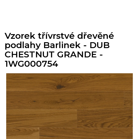
Přejít
na
obsah
Vzorek třívrstvé dřevěné
podlahy Barlinek - DUB
CHESTNUT GRANDE -
1WG000754