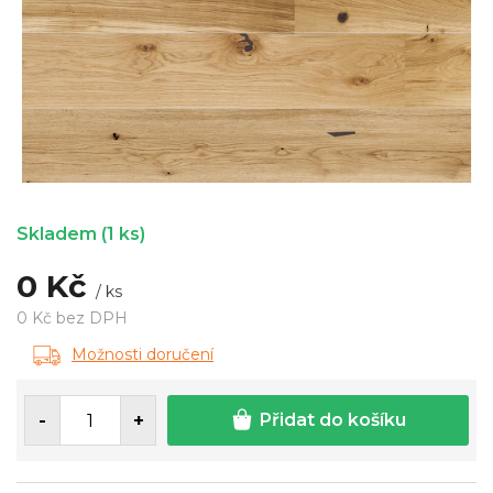
Skladem
(1 ks)
0 Kč
/ ks
0 Kč bez DPH
Měrná
Možnosti doručení
cena:
Přidat do košíku