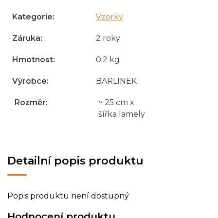
Kategorie
:
Vzorky
Záruka
:
2 roky
Hmotnost
:
0.2 kg
Výrobce
:
BARLINEK
Rozměr
:
~ 25 cm x
šířka lamely
Detailní popis produktu
Popis produktu není dostupný
Hodnocení produktu