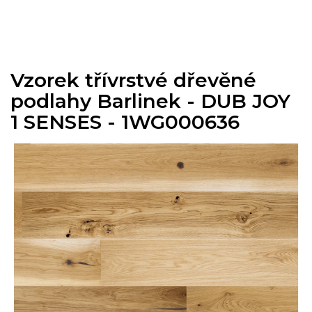
Přejít
na
obsah
Vzorek třívrstvé dřevěné
podlahy Barlinek - DUB JOY
1 SENSES - 1WG000636