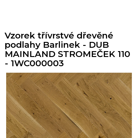
Přejít
na
obsah
Vzorek třívrstvé dřevěné
podlahy Barlinek - DUB
MAINLAND STROMEČEK 110
- 1WC000003