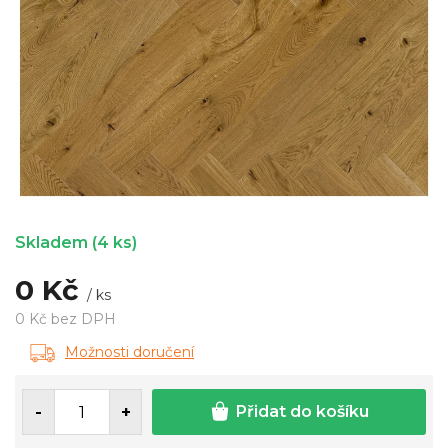
Skladem
(4 ks)
0 Kč
/ ks
0 Kč bez DPH
Měrná
Možnosti doručení
cena:
Přidat do košíku