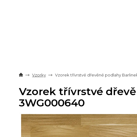
Přejít
na
obsah
Vzorky
Vzorek třívrstvé dřevěné podlahy Barl
Vzorek třívrstvé dře
3WG000640