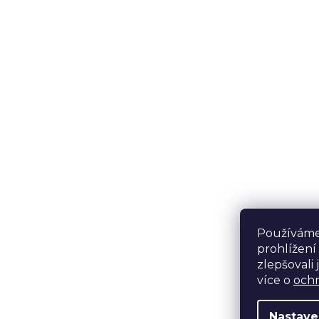
Používáme
prohlížení
zlepšovali 
více o
ochr
Nastave