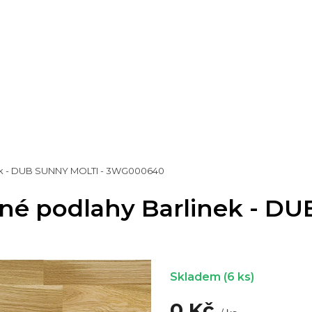
inek - DUB SUNNY MOLTI - 3WG000640
věné podlahy Barlinek - D
Skladem
(6 ks)
0 Kč