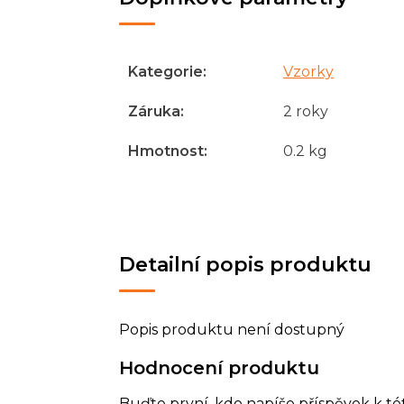
Kategorie
:
Vzorky
Záruka
:
2 roky
Hmotnost
:
0.2 kg
Detailní popis produktu
Popis produktu není dostupný
Hodnocení produktu
Buďte první, kdo napíše příspěvek k té