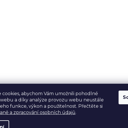
 cookies, abychom Vám umožnili pohodlné
S
 webu a díky analýze provozu webu neustále
jeho funkce, výkon a použitelnost. Přečtěte si
aně a zpracování osobních údajů
.
ní