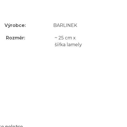
Výrobce
:
BARLINEK
Rozměr
:
~ 25 cm x
šířka lamely
to položce.