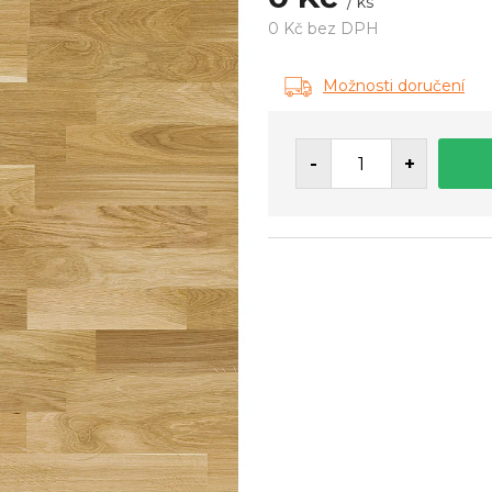
/ ks
0 Kč bez DPH
Měrná
cena:
Možnosti doručení