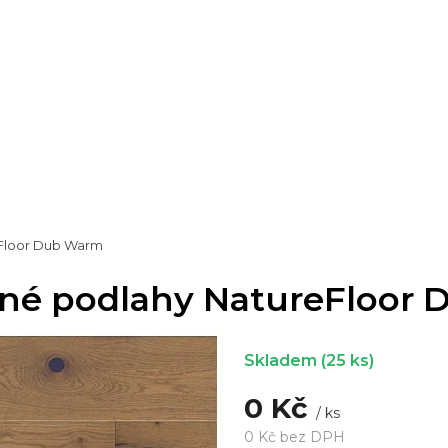
eFloor Dub Warm
věné podlahy NatureFloor
Skladem
(25 ks)
0 Kč
/ ks
0 Kč bez DPH