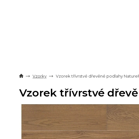
Přejít
na
obsah
Vzorky
Vzorek třívrstvé dřevěné podlahy Natur
Vzorek třívrstvé dře