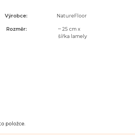
Výrobce
:
NatureFloor
Rozměr
:
~ 25 cm x
šířka lamely
to položce.