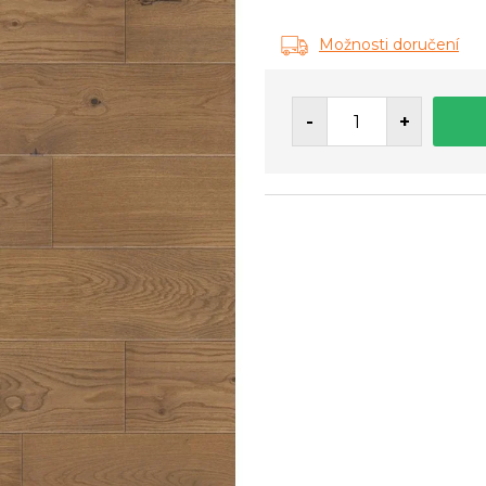
Měrná
cena:
Možnosti doručení