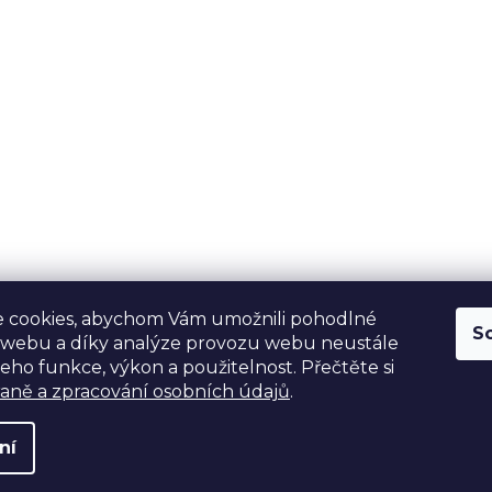
 cookies, abychom Vám umožnili pohodlné
S
 webu a díky analýze provozu webu neustále
jeho funkce, výkon a použitelnost. Přečtěte si
aně a zpracování osobních údajů
.
ní