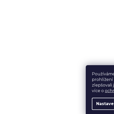
Používáme
prohlížení
zlepšovali 
více o
ochr
Nastave