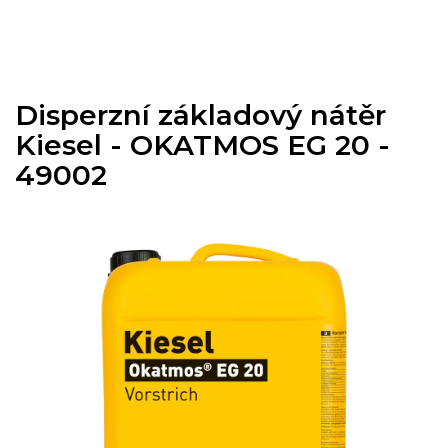
Přejít
na
obsah
Disperzní základový nátěr
Kiesel - OKATMOS EG 20 -
49002