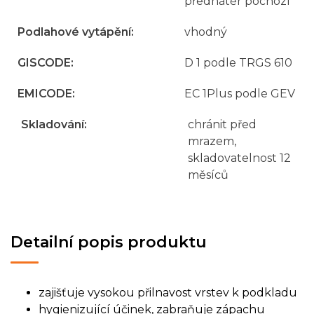
přednátěr pochozí
Podlahové vytápění
:
vhodný
GISCODE
:
D 1 podle TRGS 610
EMICODE
:
EC 1Plus podle GEV
Skladování
:
chránit před
mrazem,
skladovatelnost 12
měsíců
Detailní popis produktu
zajišťuje vysokou přilnavost vrstev k podkladu
hygienizující účinek, zabraňuje zápachu