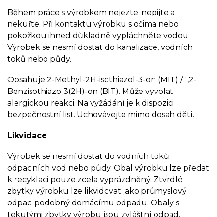
Během práce s výrobkem nejezte, nepijte a
nekuřte. Při kontaktu výrobku s očima nebo
pokožkou ihned důkladně vypláchněte vodou.
Výrobek se nesmí dostat do kanalizace, vodních
toků nebo půdy.
Obsahuje 2-Methyl-2H-isothiazol-3-on (MIT) / 1,2-
Benzisothiazol3(2H)-on (BIT). Může vyvolat
alergickou reakci. Na vyžádání je k dispozici
bezpečnostní list. Uchovávejte mimo dosah dětí.
Likvidace
Výrobek se nesmí dostat do vodních toků,
odpadních vod nebo půdy. Obal výrobku lze předat
k recyklaci pouze zcela vyprázdněný. Ztvrdlé
zbytky výrobku lze likvidovat jako průmyslový
odpad podobný domácímu odpadu. Obaly s
tekutými zbytky výrobu jsou zvláštní odpad.