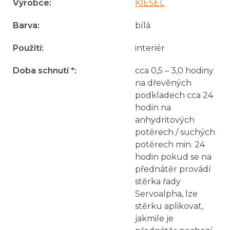
Výrobce
:
KIESEL
Barva
:
bílá
Použití
:
interiér
Doba schnutí *
:
cca 0,5 – 3,0 hodiny
na dřevěných
podkladech cca 24
hodin na
anhydritových
potěrech / suchých
potěrech min. 24
hodin pokud se na
přednátěr provádí
stěrka řady
Servoalpha, lze
stěrku aplikovat,
jakmile je