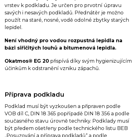
vrstev k podkladu. Je určen pro prvotní úpravu
savých i nesavých podkladů. Přednátěr je možno
použít na staré, nosné, vodě odolné zbytky starých
lepidel.
Není vhodný pro vodou rozpustná lepidla na
bázi siřičitých louhů a bitumenová lepidla.
Okatmos® EG 20
přispívá díky svým hygienizujícím
účinkům k odstranění vzniku zápachů.
Příprava podkladu
Podklad musí být vyzkoušen a připraven podle
VOB díl C, DIN 18 365 popřípadě DIN 18 356 a podle
současného stavu úrovně techniky. Podklady musí
být předem ošetřeny podle technického listu BEB
„Posuzování a příprava podkladů“ a podle