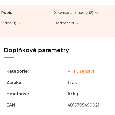
Popis
Související soubory (2)
Videa (1)
Hodnocení
Doplňkové parametry
Kategorie
:
Příslušenství
Záruka
:
1 rok
Hmotnost
:
10 kg
EAN
:
4015705490021