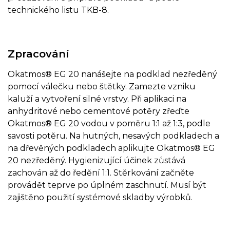
technického listu TKB-8.
Zpracování
Okatmos® EG 20 nanášejte na podklad nezředěný
pomocí válečku nebo štětky. Zamezte vzniku
kaluží a vytvoření silné vrstvy. Při aplikaci na
anhydritové nebo cementové potěry zřeďte
Okatmos® EG 20 vodou v poměru 1:1 až 1:3, podle
savosti potěru. Na hutných, nesavých podkladech a
na dřevěných podkladech aplikujte Okatmos® EG
20 nezředěný. Hygienizující účinek zůstává
zachován až do ředění 1:1. Stěrkování začněte
provádět teprve po úplném zaschnutí. Musí být
zajištěno použití systémové skladby výrobků.