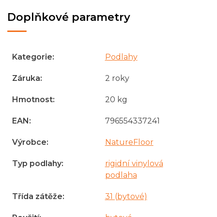
Doplňkové parametry
Kategorie
:
Podlahy
Záruka
:
2 roky
Hmotnost
:
20 kg
EAN
:
796554337241
Výrobce
:
NatureFloor
Typ podlahy
:
rigidní vinylová
podlaha
Třída zátěže
:
31 (bytové)