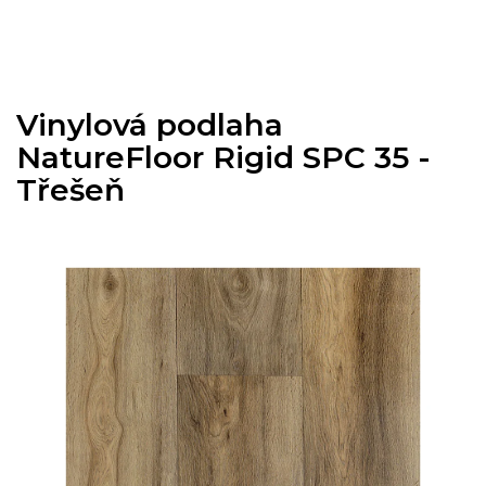
Přejít
na
obsah
Vinylová podlaha
NatureFloor Rigid SPC 35 -
Třešeň