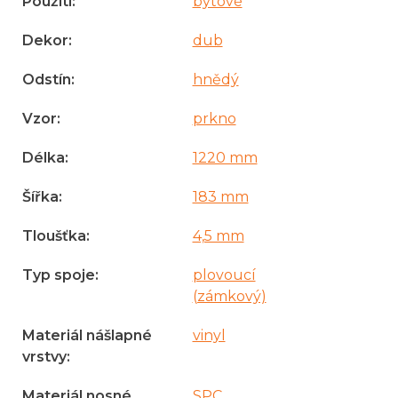
Použití
:
bytové
Dekor
:
dub
Odstín
:
hnědý
Vzor
:
prkno
Délka
:
1220 mm
Šířka
:
183 mm
Tloušťka
:
4,5 mm
Typ spoje
:
plovoucí
(zámkový)
Materiál nášlapné
vinyl
vrstvy
:
Materiál nosné
SPC