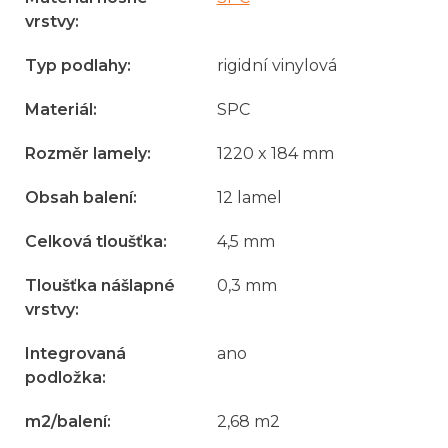
vrstvy
:
Typ podlahy
:
rigidní vinylová
Materiál
:
SPC
Rozměr lamely
:
1220 x 184 mm
Obsah balení
:
12 lamel
Celková tloušťka
:
4,5 mm
Tloušťka nášlapné
0,3 mm
vrstvy
:
Integrovaná
ano
podložka
:
m2/balení
:
2,68 m2