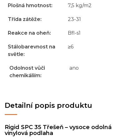
Plošná hmotnost
:
7,5 kg/m2
Třída zátěže
:
23-31
Reakce na oheň
:
Bfl-s1
Stálobarevnost na
≥6
světle
:
Odolnost vůči
ano
chemikáliím
:
Detailní popis produktu
Rigid SPC 35 Třešeň – vysoce odolná
vinylová podlaha