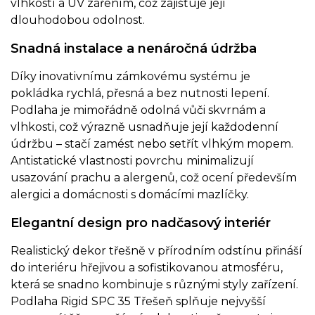
vlhkostí a UV zářením, což zajišťuje její
dlouhodobou odolnost.
Snadná instalace a nenáročná údržba
Díky inovativnímu zámkovému systému je
pokládka rychlá, přesná a bez nutnosti lepení.
Podlaha je mimořádně odolná vůči skvrnám a
vlhkosti, což výrazně usnadňuje její každodenní
údržbu – stačí zamést nebo setřít vlhkým mopem.
Antistatické vlastnosti povrchu minimalizují
usazování prachu a alergenů, což ocení především
alergici a domácnosti s domácími mazlíčky.
Elegantní design pro nadčasový interiér
Realistický dekor třešně v přírodním odstínu přináší
do interiéru hřejivou a sofistikovanou atmosféru,
která se snadno kombinuje s různými styly zařízení.
Podlaha Rigid SPC 35 Třešeň splňuje nejvyšší