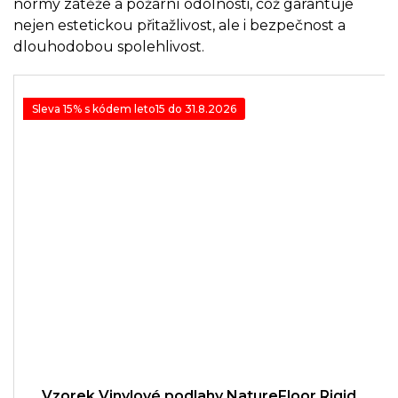
normy zátěže a požární odolnosti, což garantuje
nejen estetickou přitažlivost, ale i bezpečnost a
dlouhodobou spolehlivost.
Sleva 15% s kódem leto15 do 31.8.2026
Vzorek Vinylové podlahy NatureFloor Rigid