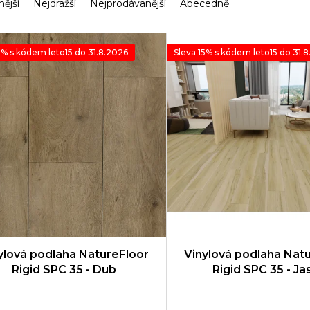
nější
Nejdražší
Nejprodávanější
Abecedně
5% s kódem leto15 do 31.8.2026
Sleva 15% s kódem leto15 do 31.
ylová podlaha NatureFloor
Vinylová podlaha Nat
Rigid SPC 35 - Dub
Rigid SPC 35 - Ja