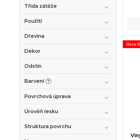
Třída zátěže
Použití
Dřevina
Sleva 1
Dekor
Odstín
Barvení
?
Povrchová úprava
Úrověň lesku
Struktura povrchu
Vin