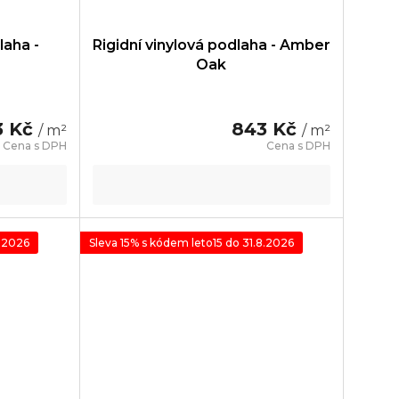
laha -
Rigidní vinylová podlaha - Amber
Oak
3 Kč
843 Kč
/ m²
/ m²
8.2026
Sleva 15% s kódem leto15 do 31.8.2026