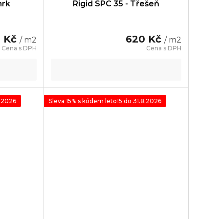
mrk
Rigid SPC 35 - Třešeň
0 Kč
620 Kč
/ m2
/ m2
8.2026
Sleva 15% s kódem leto15 do 31.8.2026