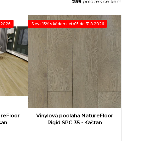
259
položek celkem
8.2026
Sleva 15% s kódem leto15 do 31.8.2026
ureFloor
Vinylová podlaha NatureFloor
san
Rigid SPC 35 - Kaštan