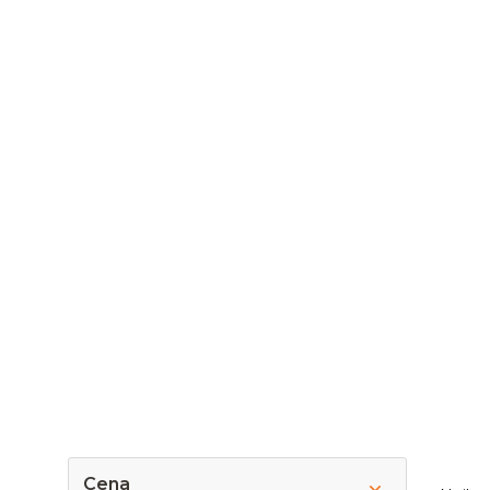
P
Ř
Cena