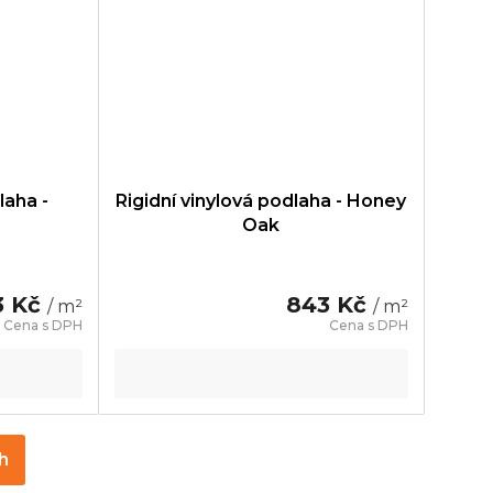
laha -
Rigidní vinylová podlaha - Honey
Oak
3 Kč
843 Kč
/ m²
/ m²
ch