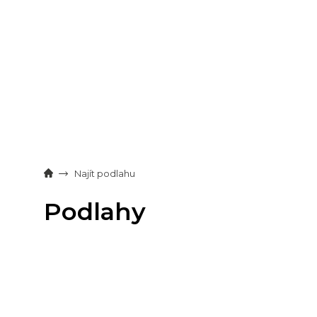
Přejít
na
obsah
Najít podlahu