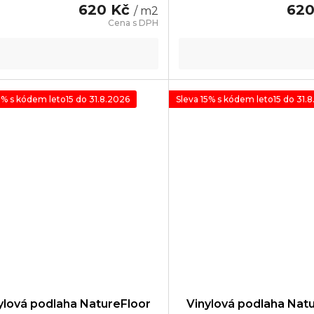
620 Kč
62
/ m2
5% s kódem leto15 do 31.8.2026
Sleva 15% s kódem leto15 do 31.
ylová podlaha NatureFloor
Vinylová podlaha Nat