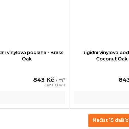
dní vinylová podlaha - Brass
Rigidní vinylová pod
Oak
Coconut Oak
843 Kč
84
/ m²
Načíst 15 další