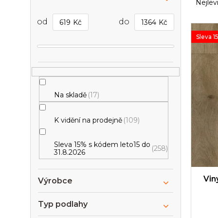
o
a
Nejlev
s
z
t
e
619
Kč
1364
Kč
V
r
n
ý
Sleva 1
a
í
p
n
p
i
n
r
s
í
o
p
p
d
r
Na skladě
17
a
u
o
n
k
d
e
t
K vidění na prodejně
109
u
l
ů
k
t
Sleva 15% s kódem leto15 do
258
31.8.2026
ů
Vin
Výrobce
Typ podlahy