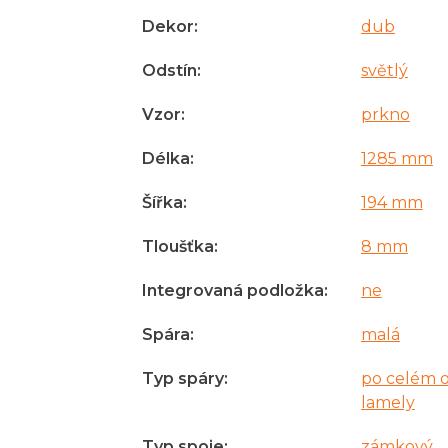
Dekor
:
dub
Odstín
:
světlý
Vzor
:
prkno
Délka
:
1285 mm
Šířka
:
194 mm
Tloušťka
:
8 mm
Integrovaná podložka
:
ne
Spára
:
malá
Typ spáry
:
po celém 
lamely
Typ spoje
:
zámkový