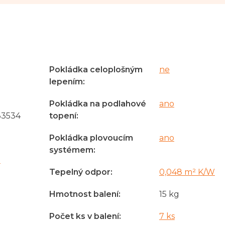
Pokládka celoplošným
ne
lepením
:
Pokládka na podlahové
ano
33534
topení
:
Pokládka plovoucím
ano
systémem
:
á
Tepelný odpor
:
0,048 m² K/W
Hmotnost balení
:
15 kg
Počet ks v balení
:
7 ks