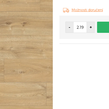
Měrná
cena:
Možnosti doručení