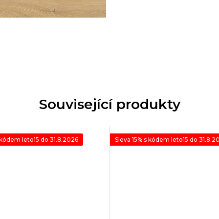
Související produkty
 kódem leto15 do 31.8.2026
Sleva 15% s kódem leto15 do 31.8.2