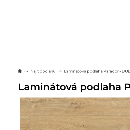
Přejít
na
obsah
Najít podlahu
Laminátová podlaha Parador - DU
Laminátová podlaha 