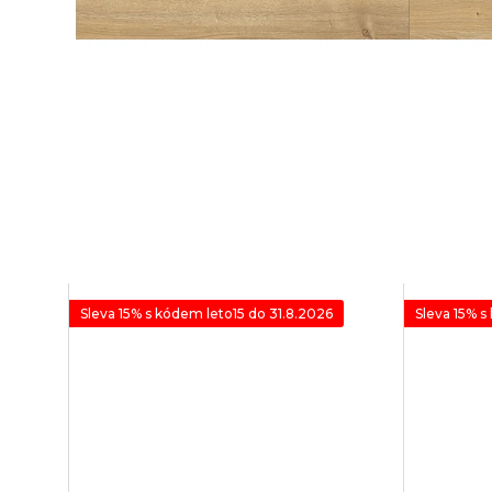
Sleva 15% s kódem leto15 do 31.8.2026
Sleva 15% s