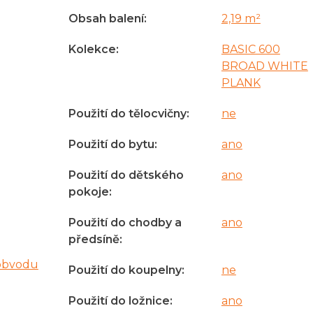
Obsah balení
:
2,19 m²
Kolekce
:
BASIC 600
BROAD WHITE
PLANK
Použití do tělocvičny
:
ne
Použití do bytu
:
ano
Použití do dětského
ano
pokoje
:
Použití do chodby a
ano
předsíně
:
obvodu
Použití do koupelny
:
ne
Použití do ložnice
:
ano