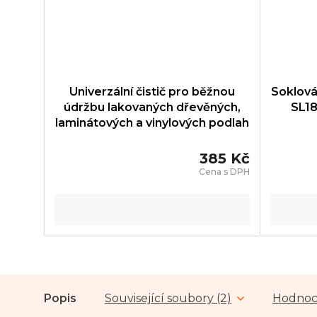
Univerzální čistič pro běžnou
Soklová
údržbu lakovaných dřevěných,
SL18
laminátových a vinylových podlah
Parador - FLOOR CLEANER -
1739860
385 Kč
Popis
Související soubory (2)
Hodnoc