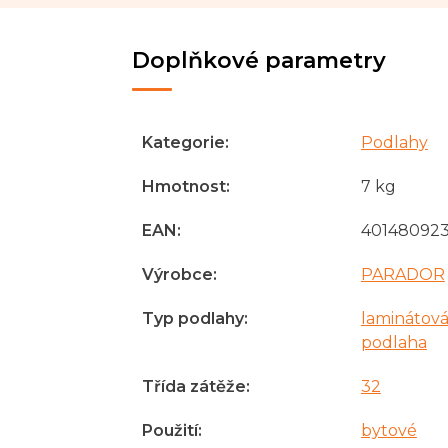
Doplňkové parametry
Kategorie
:
Podlahy
Hmotnost
:
7 kg
EAN
:
40148092
Výrobce
:
PARADOR
Typ podlahy
:
laminátov
podlaha
Třída zátěže
:
32
Použití
:
bytové