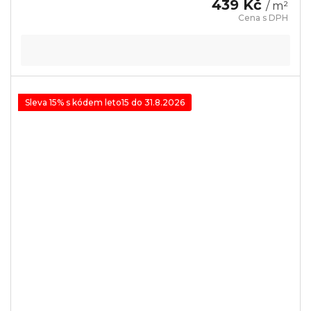
439 Kč
/ m²
Sleva 15% s kódem leto15 do 31.8.2026