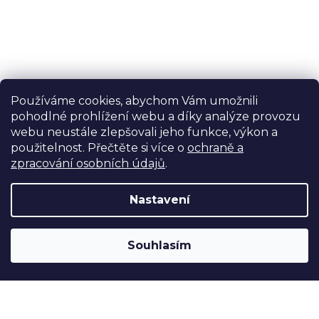
v
ý
p
i
s
u
Používáme cookies, abychom Vám umožnili
pohodlné prohlížení webu a díky analýze provozu
webu neustále zlepšovali jeho funkce, výkon a
použitelnost. Přečtěte si více o
ochraně a
zpracování osobních údajů
.
Nastavení
Souhlasím