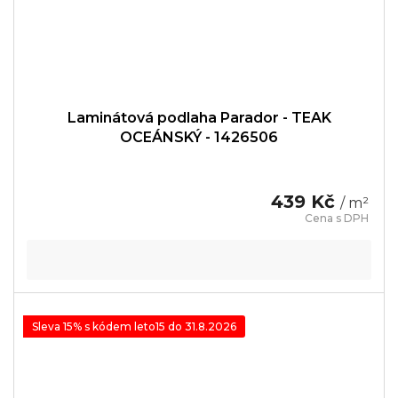
Laminátová podlaha Parador - TEAK
OCEÁNSKÝ - 1426506
439 Kč
/ m²
Sleva 15% s kódem leto15 do 31.8.2026