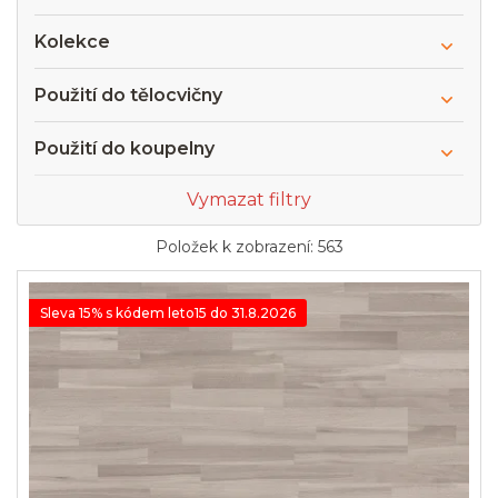
Kolekce
Použití do tělocvičny
Použití do koupelny
Vymazat filtry
Položek k zobrazení:
563
V
ý
Sleva 15% s kódem leto15 do 31.8.2026
p
i
s
p
r
o
d