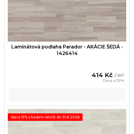
u
k
t
ů
Laminátová podlaha Parador - AKÁCIE ŠEDÁ -
1426414
414 Kč
/ m²
Sleva 15% s kódem leto15 do 31.8.2026