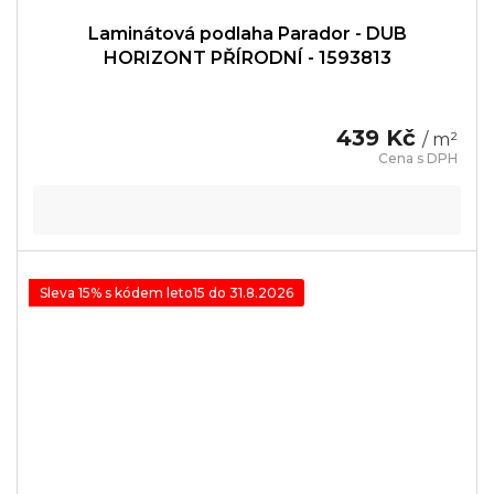
Laminátová podlaha Parador - DUB
HORIZONT PŘÍRODNÍ - 1593813
439 Kč
/ m²
Sleva 15% s kódem leto15 do 31.8.2026