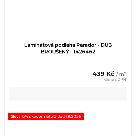
Laminátová podlaha Parador - DUB
BROUŠENÝ - 1426462
439 Kč
/ m²
Sleva 15% s kódem leto15 do 31.8.2026