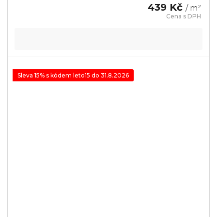
439 Kč
/ m²
Sleva 15% s kódem leto15 do 31.8.2026