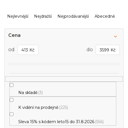
Ř
a
Nejlevnější
Nejdražší
Nejprodávanější
Abecedně
z
e
n
Cena
í
p
413
Kč
3599
Kč
r
o
d
u
k
t
ů
Na skladě
3
K vidění na prodejně
225
Sleva 15% s kódem leto15 do 31.8.2026
556