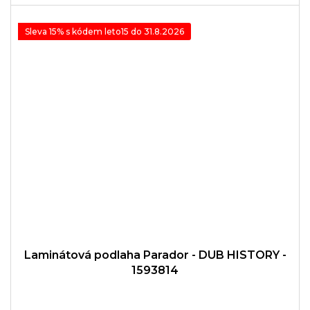
Sleva 15% s kódem leto15 do 31.8.2026
Laminátová podlaha Parador - DUB HISTORY -
1593814