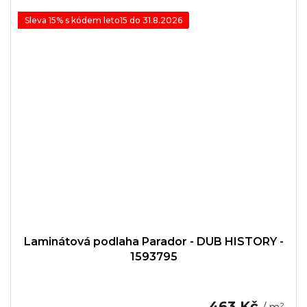
Sleva 15% s kódem leto15 do 31.8.2026
Laminátová podlaha Parador - DUB HISTORY -
1593795
463 Kč