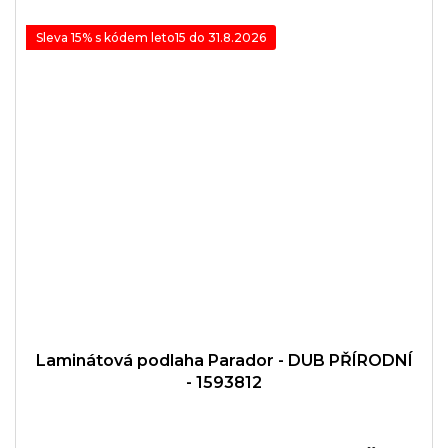
Sleva 15% s kódem leto15 do 31.8.2026
Laminátová podlaha Parador - DUB PŘÍRODNÍ
- 1593812