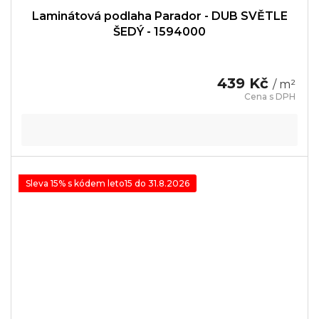
Laminátová podlaha Parador - DUB SVĚTLE
ŠEDÝ - 1594000
439 Kč
/ m²
Sleva 15% s kódem leto15 do 31.8.2026