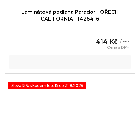
Laminátová podlaha Parador - OŘECH
CALIFORNIA - 1426416
414 Kč
/ m²
Sleva 15% s kódem leto15 do 31.8.2026