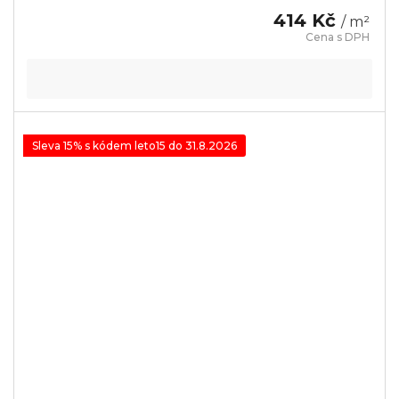
414 Kč
/ m²
Sleva 15% s kódem leto15 do 31.8.2026