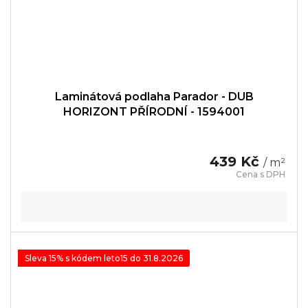
Laminátová podlaha Parador - DUB
HORIZONT PŘÍRODNÍ - 1594001
439 Kč
/ m²
Sleva 15% s kódem leto15 do 31.8.2026