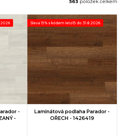
563
položek celkem
8.2026
Sleva 15% s kódem leto15 do 31.8.2026
arador -
Laminátová podlaha Parador -
ZANÝ -
OŘECH - 1426419