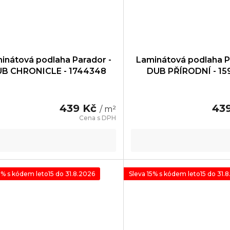
inátová podlaha Parador -
Laminátová podlaha P
B CHRONICLE - 1744348
DUB PŘÍRODNÍ - 15
439 Kč
43
/ m²
5% s kódem leto15 do 31.8.2026
Sleva 15% s kódem leto15 do 31.