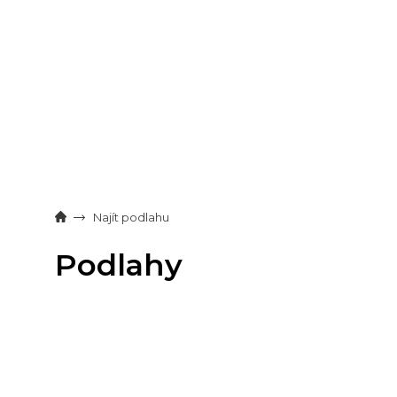
Přejít
na
obsah
Najít podlahu