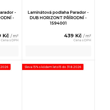
arador -
Laminátová podlaha Parador -
ODNÍ -
DUB HORIZONT PŘÍRODNÍ -
1594001
9 Kč
439 Kč
/ m²
/ m²
8.2026
Sleva 15% s kódem leto15 do 31.8.2026