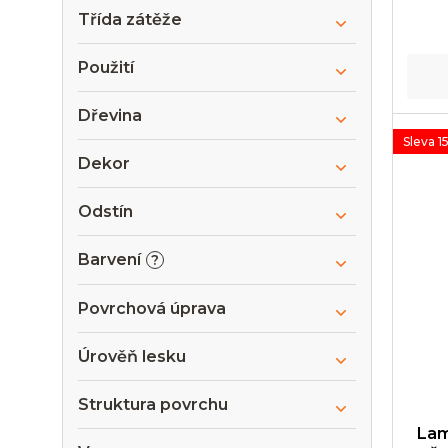
Třída zátěže
Použití
Dřevina
Sleva 1
Dekor
Odstín
Barvení
?
Povrchová úprava
Úrověň lesku
Struktura povrchu
Lam