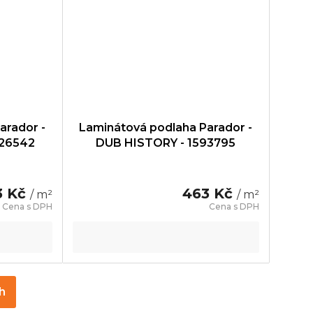
arador -
Laminátová podlaha Parador -
426542
DUB HISTORY - 1593795
3 Kč
463 Kč
/ m²
/ m²
ch