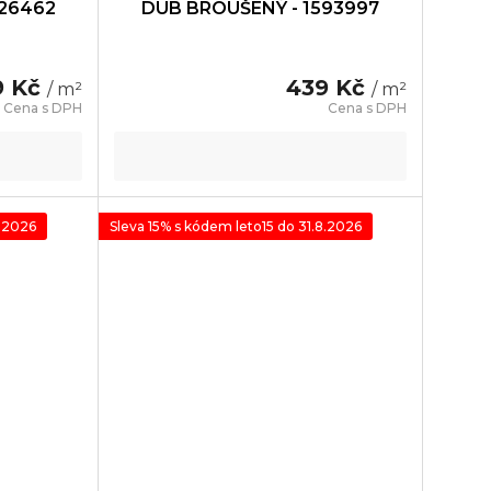
426462
DUB BROUŠENÝ - 1593997
9 Kč
439 Kč
/ m²
/ m²
8.2026
Sleva 15% s kódem leto15 do 31.8.2026