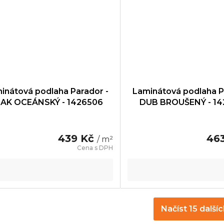
inátová podlaha Parador -
Laminátová podlaha P
AK OCEÁNSKÝ - 1426506
DUB BROUŠENÝ - 1
439 Kč
46
/ m²
Načíst 15 další