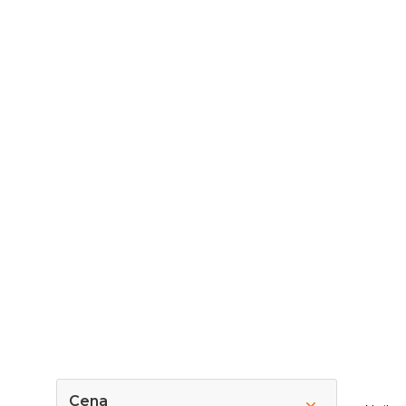
P
Ř
Cena