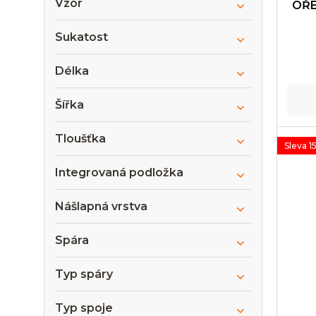
Vzor
OŘE
Sukatost
Délka
Šířka
Tloušťka
Sleva 1
Integrovaná podložka
Nášlapná vrstva
Spára
Typ spáry
Typ spoje