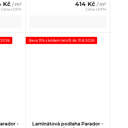
4 Kč
414 Kč
/ m²
/ m²
8.2026
Sleva 15% s kódem leto15 do 31.8.2026
arador -
Laminátová podlaha Parador -