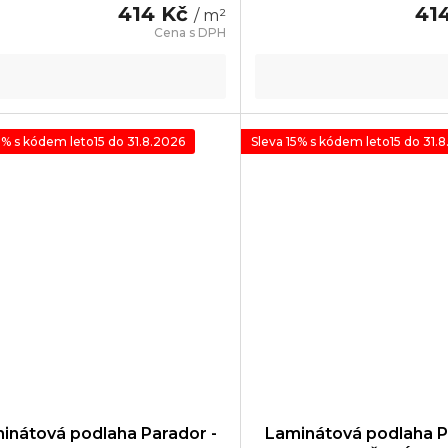
414 Kč
41
/ m²
5% s kódem leto15 do 31.8.2026
Sleva 15% s kódem leto15 do 31.
inátová podlaha Parador -
Laminátová podlaha P