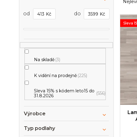
o
a
Nejlev
s
z
t
e
413
Kč
3599
Kč
V
r
n
ý
Sleva 1
a
í
p
n
p
i
n
r
s
í
o
p
p
d
r
Na skladě
3
a
u
o
n
k
d
e
t
K vidění na prodejně
225
u
l
ů
k
t
Sleva 15% s kódem leto15 do
556
31.8.2026
ů
Lam
Výrobce
Typ podlahy