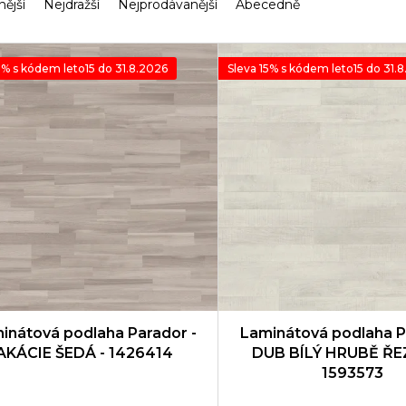
nější
Nejdražší
Nejprodávanější
Abecedně
5% s kódem leto15 do 31.8.2026
Sleva 15% s kódem leto15 do 31.
inátová podlaha Parador -
Laminátová podlaha P
AKÁCIE ŠEDÁ - 1426414
DUB BÍLÝ HRUBĚ ŘE
1593573