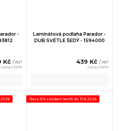
arador -
Laminátová podlaha Parador -
93812
DUB SVĚTLE ŠEDÝ - 1594000
9 Kč
439 Kč
/ m²
/ m²
8.2026
Sleva 15% s kódem leto15 do 31.8.2026