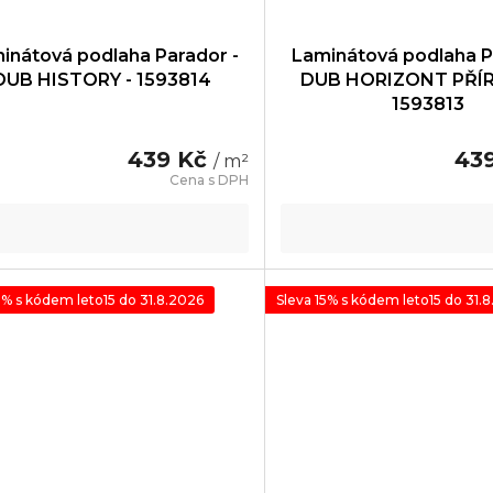
inátová podlaha Parador -
Laminátová podlaha P
DUB HISTORY - 1593814
DUB HORIZONT PŘÍR
1593813
439 Kč
43
/ m²
5% s kódem leto15 do 31.8.2026
Sleva 15% s kódem leto15 do 31.