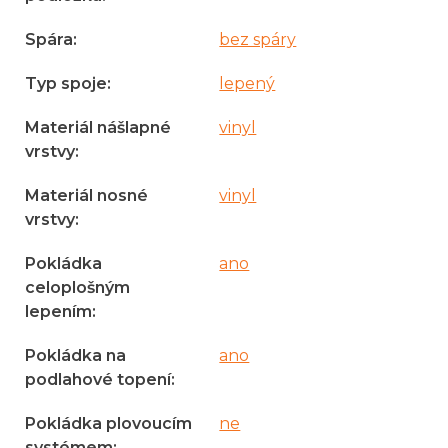
Spára
:
bez spáry
Typ spoje
:
lepený
Materiál nášlapné
vinyl
vrstvy
:
Materiál nosné
vinyl
vrstvy
:
Pokládka
ano
celoplošným
lepením
:
Pokládka na
ano
podlahové topení
:
Pokládka plovoucím
ne
systémem
: