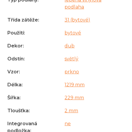
podlaha
Třída zátěže
:
31 (bytové)
Použití
:
bytové
Dekor
:
dub
Odstín
:
světlý
Vzor
:
prkno
Délka
:
1219 mm
Šířka
:
229 mm
Tloušťka
:
2 mm
Integrovaná
ne
podložka
: