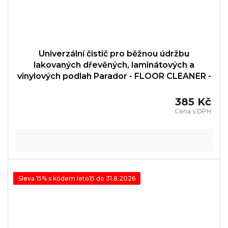
Univerzální čistič pro běžnou údržbu
lakovaných dřevěných, laminátových a
vinylových podlah Parador - FLOOR CLEANER -
1739860
385 Kč
Sleva 15% s kódem leto15 do 31.8.2026