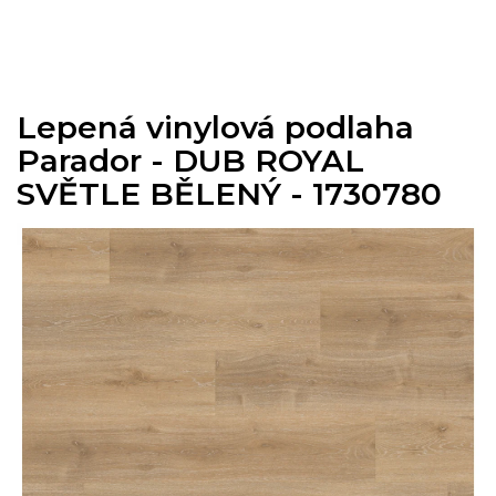
Přejít
na
obsah
Lepená vinylová podlaha
Parador - DUB ROYAL
SVĚTLE BĚLENÝ - 1730780