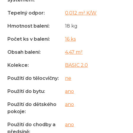
Tepelný odpor
:
0,012 m² K/W
Hmotnost balení
:
18 kg
Počet ks v balení
:
16 ks
Obsah balení
:
4,47 m²
Kolekce
:
BASIC 2.0
Použití do tělocvičny
:
ne
Použití do bytu
:
ano
Použití do dětského
ano
pokoje
:
Použití do chodby a
ano
předsíně
: