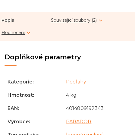
Popis
Související soubory (2)
Hodnocení
Doplňkové parametry
Kategorie
:
Podlahy
Hmotnost
:
4 kg
EAN
:
4014809192343
Výrobce
:
PARADOR
Typ podlahy
:
lepená vinylová