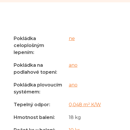
Pokládka
ne
celoplošným
lepením
:
Pokládka na
ano
podlahové topení
:
Pokládka plovoucím
ano
systémem
:
Tepelný odpor
:
0,048 m² K/W
Hmotnost balení
:
18 kg