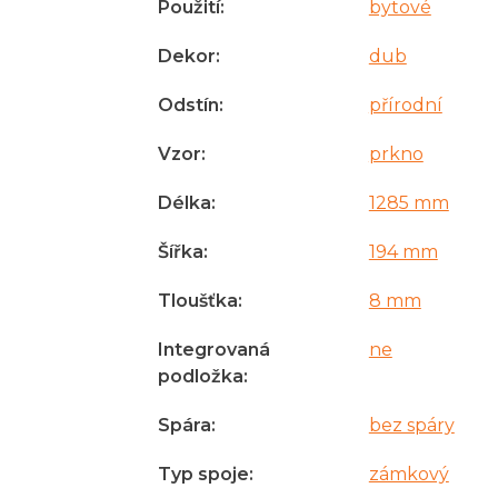
Použití
:
bytové
Dekor
:
dub
Odstín
:
přírodní
Vzor
:
prkno
Délka
:
1285 mm
Šířka
:
194 mm
Tloušťka
:
8 mm
Integrovaná
ne
podložka
:
Spára
:
bez spáry
Typ spoje
:
zámkový