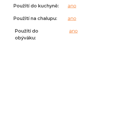
Použití do kuchyně
:
ano
Použití na chalupu
:
ano
Použití do
ano
obýváku
: