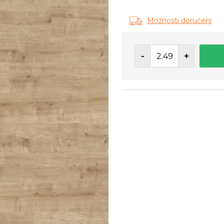
Měrná
cena:
Možnosti doručení