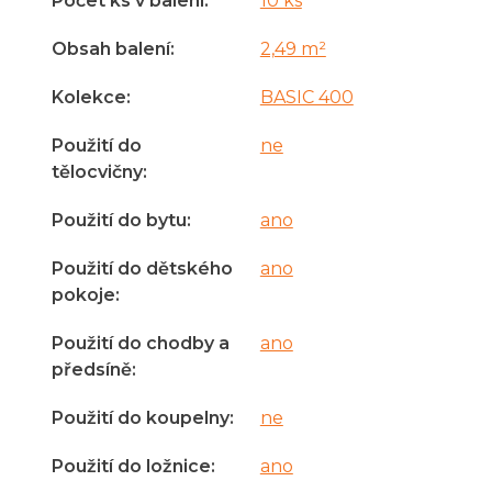
Počet ks v balení
:
10 ks
Obsah balení
:
2,49 m²
Kolekce
:
BASIC 400
Použití do
ne
tělocvičny
:
Použití do bytu
:
ano
Použití do dětského
ano
pokoje
:
Použití do chodby a
ano
předsíně
:
Použití do koupelny
:
ne
Použití do ložnice
:
ano