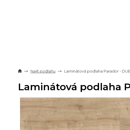
Přejít
na
obsah
Najít podlahu
Laminátová podlaha Parador - DU
Laminátová podlaha 