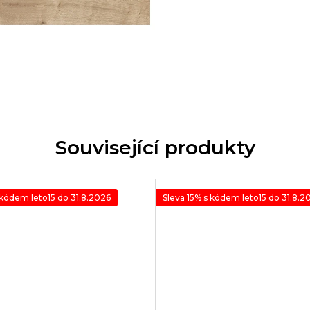
Související produkty
 kódem leto15 do 31.8.2026
Sleva 15% s kódem leto15 do 31.8.2