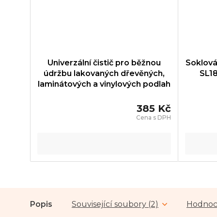
Univerzální čistič pro běžnou
Soklová
údržbu lakovaných dřevěných,
SL18
laminátových a vinylových podlah
Parador - FLOOR CLEANER -
1739860
385 Kč
Popis
Související soubory (2)
Hodnoc