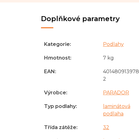
Doplňkové parametry
Kategorie
:
Podlahy
Hmotnost
:
7 kg
EAN
:
401480913978
2
Výrobce
:
PARADOR
Typ podlahy
:
laminátová
podlaha
Třída zátěže
:
32