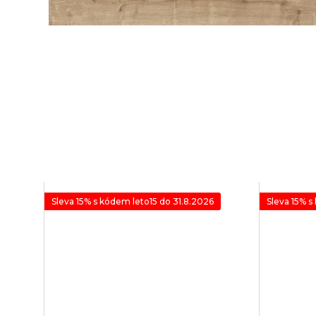
Sleva 15% s kódem leto15 do 31.8.2026
Sleva 15% s