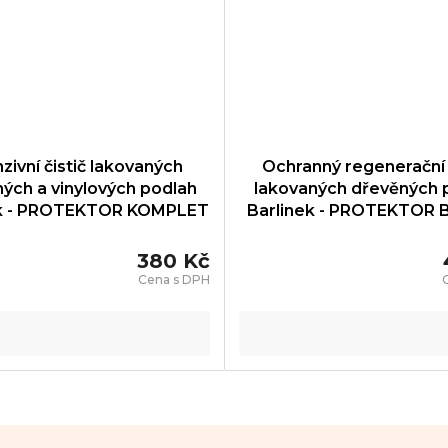
nzivní čistič lakovaných
Ochranný regenerační 
ých a vinylových podlah
lakovaných dřevěných 
ek - PROTEKTOR KOMPLET
Barlinek - PROTEKTOR 
- PRT001003
PRT001001
380 Kč