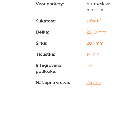
Vzor parkety
:
průmyslová
mozaika
Sukatost
:
střední
Délka
:
2200 mm
Šířka
:
207 mm
Tloušťka
:
14 mm
Integrovaná
ne
podložka
:
Nášlapná vrstva
:
2,5 mm