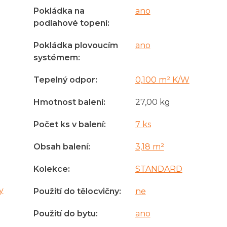
Pokládka na
ano
podlahové topení
:
Pokládka plovoucím
ano
systémem
:
Tepelný odpor
:
0,100 m² K/W
Hmotnost balení
:
27,00 kg
Počet ks v balení
:
7 ks
Obsah balení
:
3,18 m²
Kolekce
:
STANDARD
y
Použití do tělocvičny
:
ne
Použití do bytu
:
ano