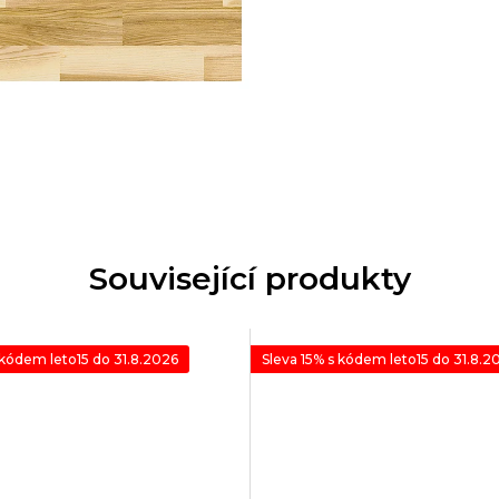
Související produkty
 kódem leto15 do 31.8.2026
Sleva 15% s kódem leto15 do 31.8.2