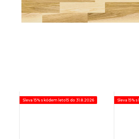
Sleva 15% s kódem leto15 do 31.8.2026
Sleva 15% s