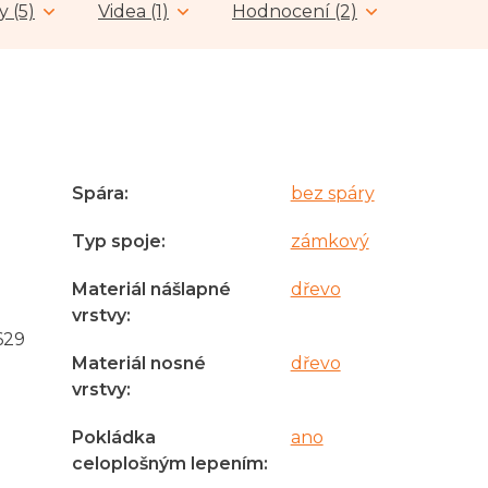
y (5)
Videa (1)
Hodnocení (2)
Spára
:
bez spáry
Typ spoje
:
zámkový
Materiál nášlapné
dřevo
vrstvy
:
629
Materiál nosné
dřevo
vrstvy
:
Pokládka
ano
celoplošným lepením
: