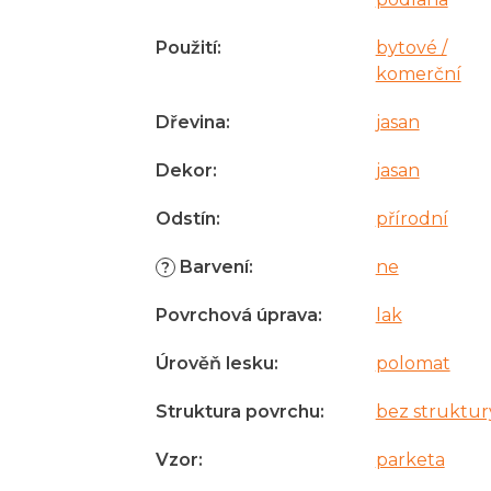
Použití
:
bytové /
komerční
Dřevina
:
jasan
Dekor
:
jasan
Odstín
:
přírodní
Barvení
:
ne
?
Povrchová úprava
:
lak
Úrověň lesku
:
polomat
Struktura povrchu
:
bez struktur
Vzor
:
parketa