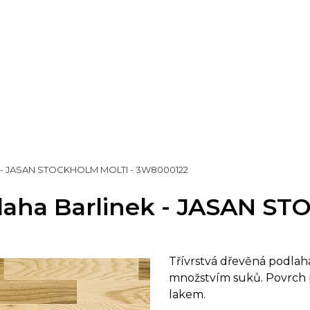
nek - JASAN STOCKHOLM MOLTI - 3W8000122
dlaha Barlinek - JASAN S
Třívrstvá dřevěná podlah
množstvím suků. Povrch 
lakem.