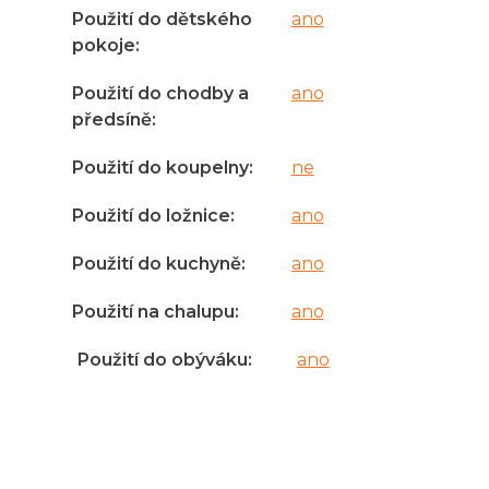
Použití do dětského
ano
pokoje
:
Použití do chodby a
ano
předsíně
:
Použití do koupelny
:
ne
Použití do ložnice
:
ano
Použití do kuchyně
:
ano
Použití na chalupu
:
ano
Použití do obýváku
:
ano