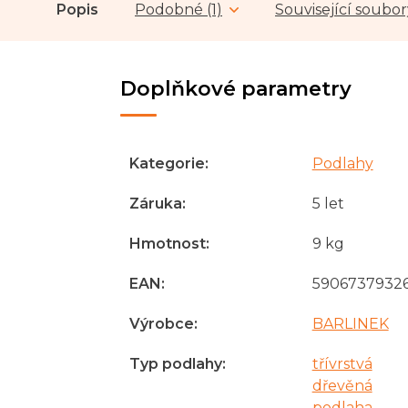
Popis
Podobné (1)
Související soubor
Doplňkové parametry
Kategorie
:
Podlahy
Záruka
:
5 let
Hmotnost
:
9 kg
EAN
:
5906737932
Výrobce
:
BARLINEK
Typ podlahy
:
třívrstvá
dřevěná
podlaha