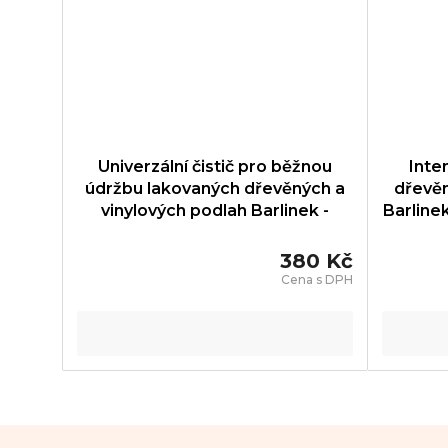
Univerzální čistič pro běžnou
Inte
údržbu lakovaných dřevěných a
dřevěn
vinylových podlah Barlinek -
Barlin
PROTEKTOR KONCENTRAT -
PRT001002
380 Kč