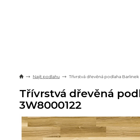
Přejít
na
obsah
Najít podlahu
Třívrstvá dřevěná podlaha Barli
Třívrstvá dřevěná po
3W8000122