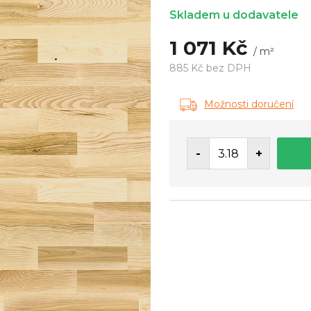
Skladem u dodavatele
1 071 Kč
/ m²
885 Kč bez DPH
Měrná
cena:
Možnosti doručení