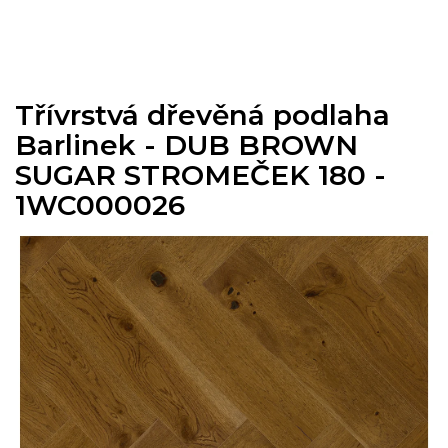
Přejít
na
obsah
Třívrstvá dřevěná podlaha
Barlinek - DUB BROWN
SUGAR STROMEČEK 180 -
1WC000026