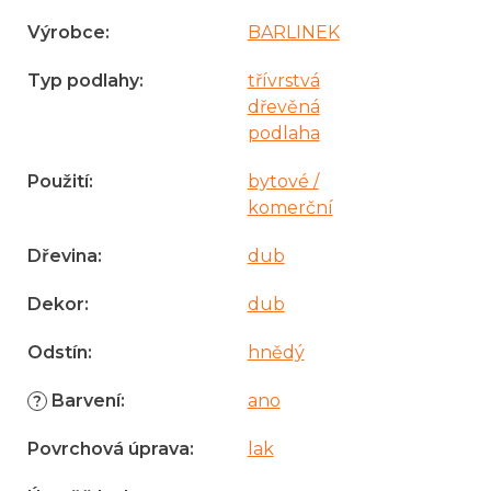
Výrobce
:
BARLINEK
Typ podlahy
:
třívrstvá
dřevěná
podlaha
Použití
:
bytové /
komerční
Dřevina
:
dub
Dekor
:
dub
Odstín
:
hnědý
Barvení
:
ano
?
Povrchová úprava
:
lak