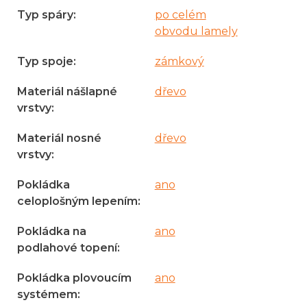
Typ spáry
:
po celém
obvodu lamely
Typ spoje
:
zámkový
Materiál nášlapné
dřevo
vrstvy
:
Materiál nosné
dřevo
vrstvy
:
Pokládka
ano
celoplošným lepením
:
Pokládka na
ano
podlahové topení
:
Pokládka plovoucím
ano
systémem
: