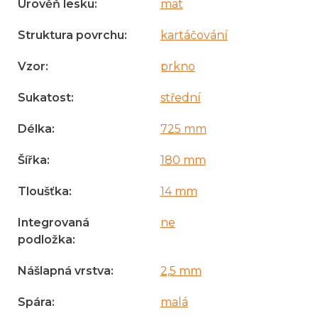
Úrověň lesku
:
mat
Struktura povrchu
:
kartáčování
Vzor
:
prkno
Sukatost
:
střední
Délka
:
725 mm
Šířka
:
180 mm
Tloušťka
:
14 mm
Integrovaná
ne
podložka
:
Nášlapná vrstva
:
2,5 mm
Spára
:
malá