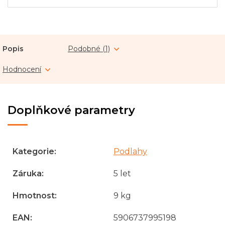
Popis
Podobné (1)
Hodnocení
Doplňkové parametry
Kategorie
:
Podlahy
Záruka
:
5 let
Hmotnost
:
9 kg
EAN
:
5906737995198