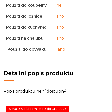
Použití do koupelny
:
ne
Použití do ložnice
:
ano
Použití do kuchyně
:
ano
Použití na chalupu
:
ano
Použití do obýváku
:
ano
Detailní popis produktu
Popis produktu není dostupný
Sleva 15% s kódem leto15 do 31.8.2026