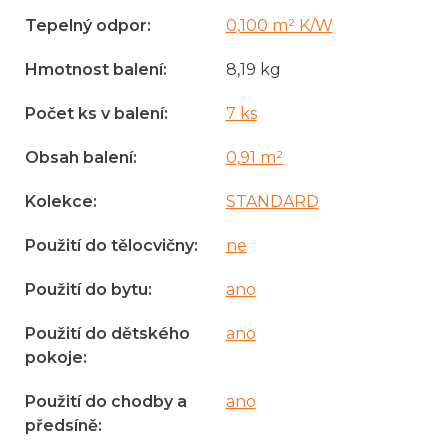
Tepelný odpor
:
0,100 m² K/W
Hmotnost balení
:
8,19 kg
Počet ks v balení
:
7 ks
Obsah balení
:
0,91 m²
Kolekce
:
STANDARD
Použití do tělocvičny
:
ne
Použití do bytu
:
ano
Použití do dětského
ano
pokoje
:
Použití do chodby a
ano
předsíně
: