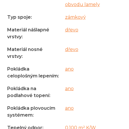
obvodu lamely
Typ spoje
:
zámkový
Materiál nášlapné
dřevo
vrstvy
:
Materiál nosné
dřevo
vrstvy
:
Pokládka
ano
celoplošným lepením
:
Pokládka na
ano
podlahové topení
:
Pokládka plovoucím
ano
systémem
:
Tepelný odpor
:
0,100 m² K/W