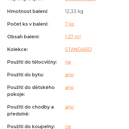
Hmotnost balení
:
12,33 kg
Počet ks v balení
:
7 ks
Obsah balení
:
1,37 m²
Kolekce
:
STANDARD
Použití do tělocvičny
:
ne
Použití do bytu
:
ano
Použití do dětského
ano
pokoje
:
Použití do chodby a
ano
předsíně
:
Použití do koupelny
:
ne