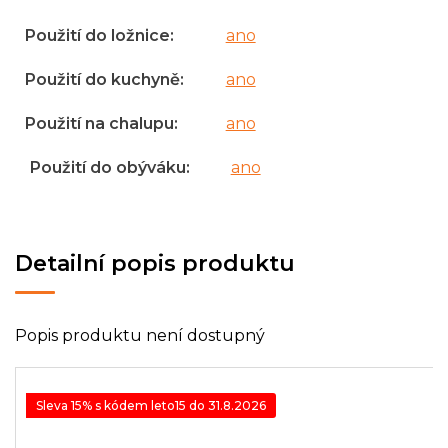
Použití do ložnice
:
ano
Použití do kuchyně
:
ano
Použití na chalupu
:
ano
Použití do obýváku
:
ano
Detailní popis produktu
Popis produktu není dostupný
Sleva 15% s kódem leto15 do 31.8.2026