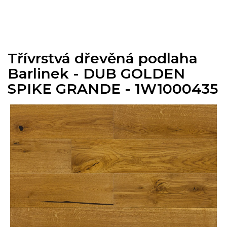
Přejít
na
obsah
Třívrstvá dřevěná podlaha
Barlinek - DUB GOLDEN
SPIKE GRANDE - 1W1000435