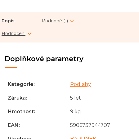
Popis
Podobné (1)
Hodnocení
Doplňkové parametry
Kategorie
:
Podlahy
Záruka
:
5 let
Hmotnost
:
9 kg
EAN
:
5906737944707
Výrobce
:
BARLINEK