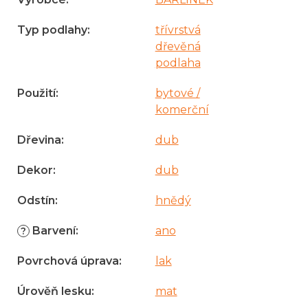
Typ podlahy
:
třívrstvá
dřevěná
podlaha
Použití
:
bytové /
komerční
Dřevina
:
dub
Dekor
:
dub
Odstín
:
hnědý
Barvení
:
ano
?
Povrchová úprava
:
lak
Úrověň lesku
:
mat