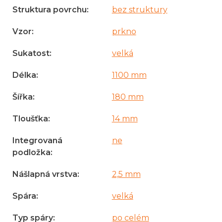
Struktura povrchu
:
bez struktury
Vzor
:
prkno
Sukatost
:
velká
Délka
:
1100 mm
Šířka
:
180 mm
Tloušťka
:
14 mm
Integrovaná
ne
podložka
:
Nášlapná vrstva
:
2,5 mm
Spára
:
velká
Typ spáry
:
po celém