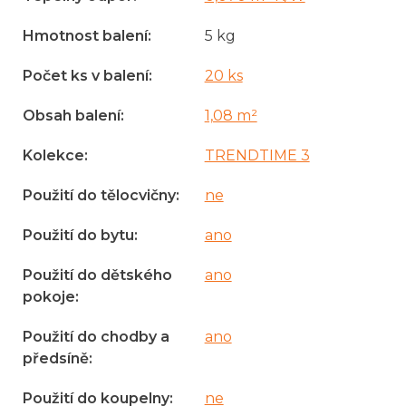
Hmotnost balení
:
5 kg
Počet ks v balení
:
20 ks
Obsah balení
:
1,08 m²
Kolekce
:
TRENDTIME 3
Použití do tělocvičny
:
ne
Použití do bytu
:
ano
Použití do dětského
ano
pokoje
:
Použití do chodby a
ano
předsíně
:
Použití do koupelny
:
ne