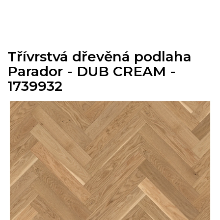
Přejít
na
obsah
Třívrstvá dřevěná podlaha
Parador - DUB CREAM -
1739932