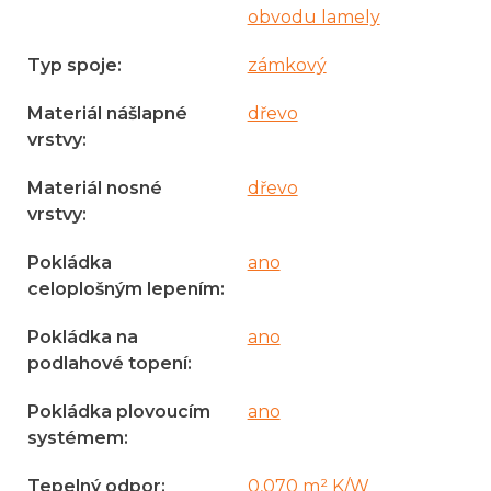
obvodu lamely
Typ spoje
:
zámkový
Materiál nášlapné
dřevo
vrstvy
:
Materiál nosné
dřevo
vrstvy
:
Pokládka
ano
celoplošným lepením
:
Pokládka na
ano
podlahové topení
:
Pokládka plovoucím
ano
systémem
:
Tepelný odpor
:
0,070 m² K/W