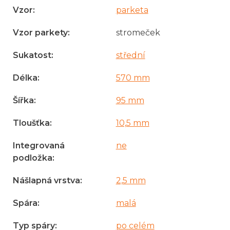
Vzor
:
parketa
Vzor parkety
:
stromeček
Sukatost
:
střední
Délka
:
570 mm
Šířka
:
95 mm
Tloušťka
:
10,5 mm
Integrovaná
ne
podložka
:
Nášlapná vrstva
:
2,5 mm
Spára
:
malá
Typ spáry
:
po celém