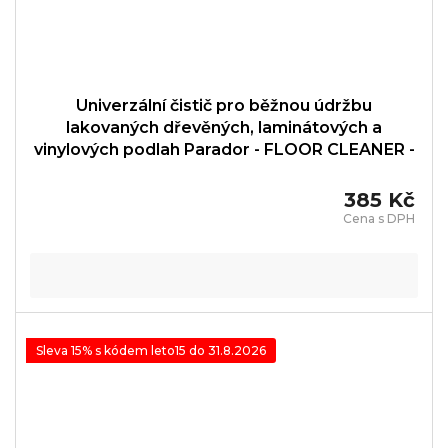
Univerzální čistič pro běžnou údržbu
lakovaných dřevěných, laminátových a
vinylových podlah Parador - FLOOR CLEANER -
1739860
385 Kč
Sleva 15% s kódem leto15 do 31.8.2026