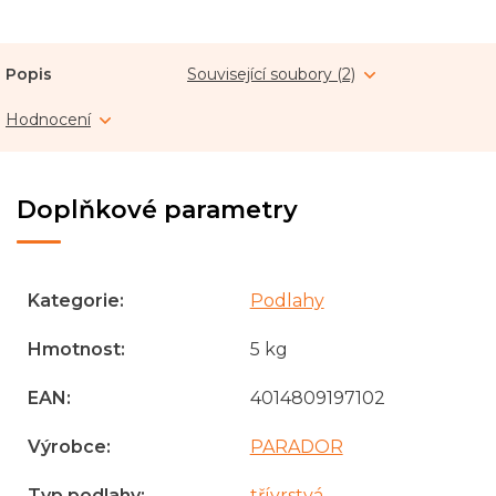
Popis
Související soubory (2)
Hodnocení
Doplňkové parametry
Kategorie
:
Podlahy
Hmotnost
:
5 kg
EAN
:
4014809197102
Výrobce
:
PARADOR
Typ podlahy
:
třívrstvá