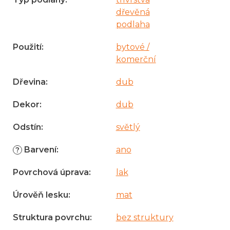
dřevěná
podlaha
Použití
:
bytové /
komerční
Dřevina
:
dub
Dekor
:
dub
Odstín
:
světlý
Barvení
:
ano
?
Povrchová úprava
:
lak
Úrověň lesku
:
mat
Struktura povrchu
:
bez struktury