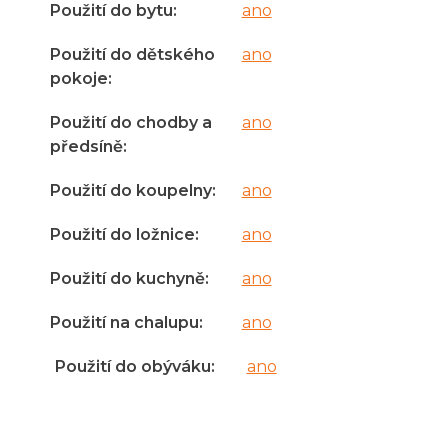
Použití do bytu
:
ano
Použití do dětského
ano
pokoje
:
Použití do chodby a
ano
předsíně
:
Použití do koupelny
:
ano
Použití do ložnice
:
ano
Použití do kuchyně
:
ano
Použití na chalupu
:
ano
Použití do obýváku
:
ano