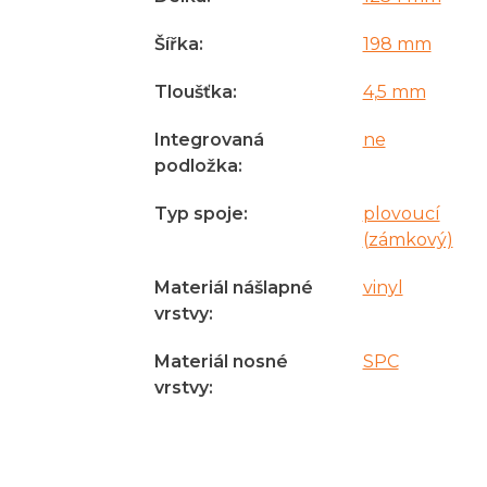
Šířka
:
198 mm
Tloušťka
:
4,5 mm
Integrovaná
ne
podložka
:
Typ spoje
:
plovoucí
(zámkový)
Materiál nášlapné
vinyl
vrstvy
:
Materiál nosné
SPC
vrstvy
: