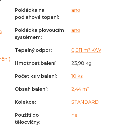
Pokládka na
ano
podlahové topení
:
Pokládka plovoucím
ano
á
systémem
:
Tepelný odpor
:
0,011 m² K/W
rční)
Hmotnost balení
:
23,98 kg
Počet ks v balení
:
10 ks
Obsah balení
:
2,44 m²
Kolekce
:
STANDARD
Použití do
ne
tělocvičny
: