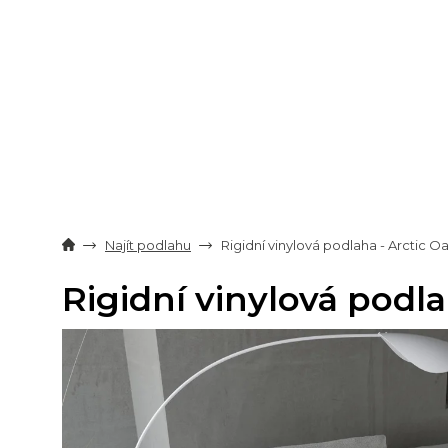
Přejít
na
obsah
Najít podlahu
Rigidní vinylová podlaha - Arctic O
Rigidní vinylová podla