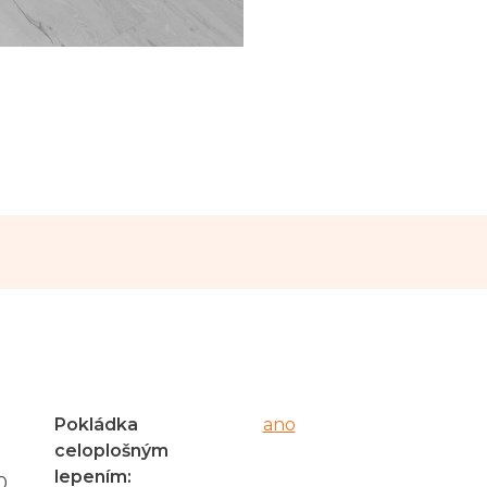
Pokládka
ano
celoplošným
lepením
:
0