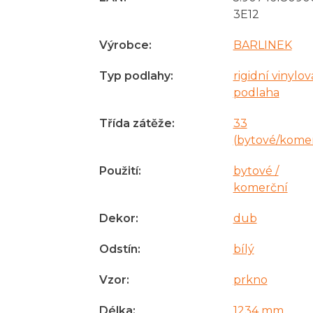
3E12
Výrobce
:
BARLINEK
Typ podlahy
:
rigidní vinylov
podlaha
Třída zátěže
:
33
(bytové/kome
Použití
:
bytové /
komerční
Dekor
:
dub
Odstín
:
bílý
Vzor
:
prkno
Délka
:
1234 mm