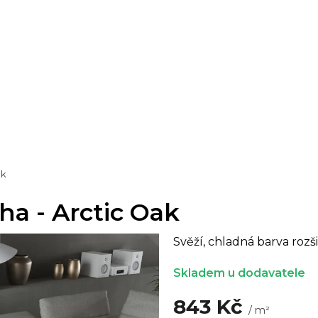
ak
ha - Arctic Oak
Svěží, chladná barva rozš
Skladem u dodavatele
843 Kč
/ m²