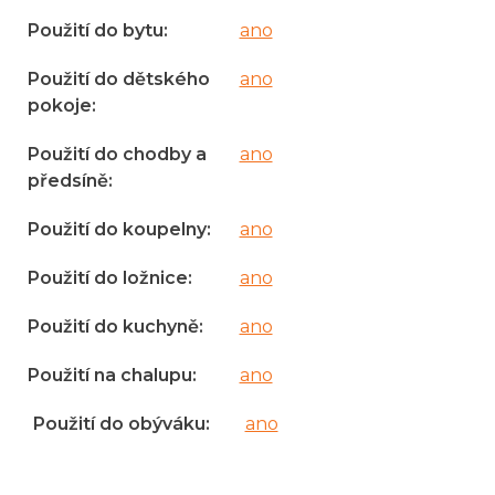
Použití do bytu
:
ano
Použití do dětského
ano
pokoje
:
Použití do chodby a
ano
předsíně
:
Použití do koupelny
:
ano
Použití do ložnice
:
ano
Použití do kuchyně
:
ano
Použití na chalupu
:
ano
Použití do obýváku
:
ano