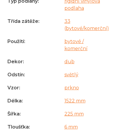
Typ podlahy
:
rigidní vinylová
podlaha
Třída zátěže
:
33
(bytové/komerční)
Použití
:
bytové /
komerční
Dekor
:
dub
Odstín
:
světlý
Vzor
:
prkno
Délka
:
1522 mm
Šířka
:
225 mm
Tloušťka
:
6 mm