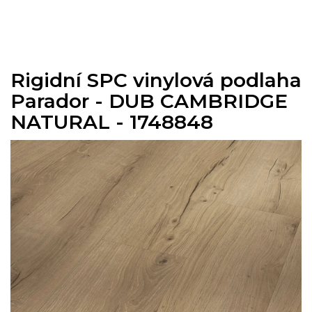
Přejít
na
obsah
Rigidní SPC vinylová podlaha
Parador - DUB CAMBRIDGE
NATURAL - 1748848