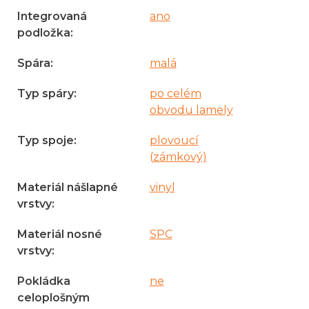
Integrovaná
ano
podložka
:
Spára
:
malá
Typ spáry
:
po celém
obvodu lamely
Typ spoje
:
plovoucí
(zámkový)
Materiál nášlapné
vinyl
vrstvy
:
Materiál nosné
SPC
vrstvy
:
Pokládka
ne
celoplošným