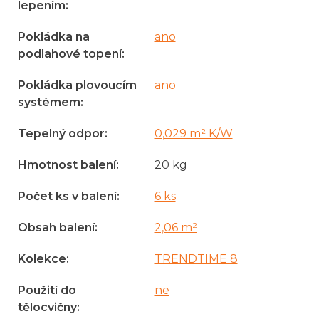
lepením
:
Pokládka na
ano
podlahové topení
:
Pokládka plovoucím
ano
systémem
:
Tepelný odpor
:
0,029 m² K/W
Hmotnost balení
:
20 kg
Počet ks v balení
:
6 ks
Obsah balení
:
2,06 m²
Kolekce
:
TRENDTIME 8
Použití do
ne
tělocvičny
: