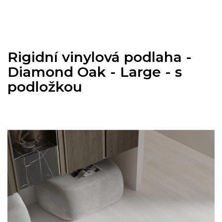
Přejít
na
obsah
Rigidní vinylová podlaha -
Diamond Oak - Large - s
podložkou