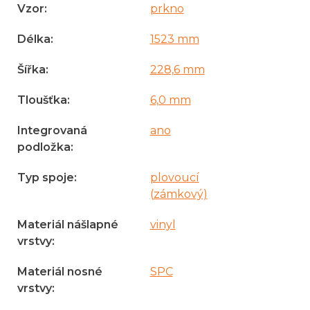
Vzor
:
prkno
Délka
:
1523 mm
Šířka
:
228,6 mm
Tloušťka
:
6,0 mm
Integrovaná
ano
podložka
:
Typ spoje
:
plovoucí
(zámkový)
Materiál nášlapné
vinyl
vrstvy
:
Materiál nosné
SPC
vrstvy
: