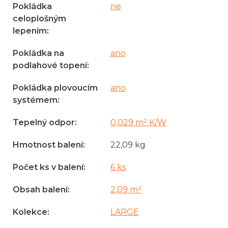
Pokládka
ne
celoplošným
lepením
:
Pokládka na
ano
podlahové topení
:
Pokládka plovoucím
ano
systémem
:
Tepelný odpor
:
0,029 m² K/W
Hmotnost balení
:
22,09 kg
Počet ks v balení
:
6 ks
Obsah balení
:
2,09 m²
Kolekce
:
LARGE