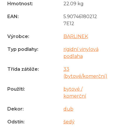
Hmotnost
:
22.09 kg
EAN
:
5.90746180212
7E12
Výrobce
:
BARLINEK
Typ podlahy
:
rigidní vinylová
podlaha
Třída zátěže
:
33
(bytové/komerční)
Použití
:
bytové /
komerční
Dekor
:
dub
Odstín
:
šedý