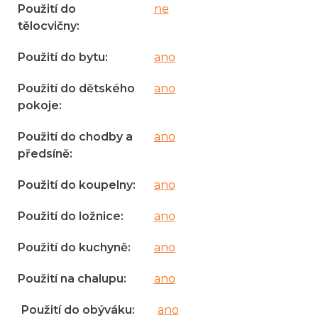
Použití do
ne
tělocvičny
:
Použití do bytu
:
ano
Použití do dětského
ano
pokoje
:
Použití do chodby a
ano
předsíně
:
Použití do koupelny
:
ano
Použití do ložnice
:
ano
Použití do kuchyně
:
ano
Použití na chalupu
:
ano
Použití do obýváku
:
ano