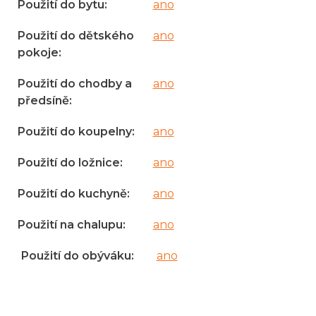
Použití do bytu
:
ano
Použití do dětského
ano
pokoje
:
Použití do chodby a
ano
předsíně
:
Použití do koupelny
:
ano
Použití do ložnice
:
ano
Použití do kuchyně
:
ano
Použití na chalupu
:
ano
Použití do obýváku
:
ano