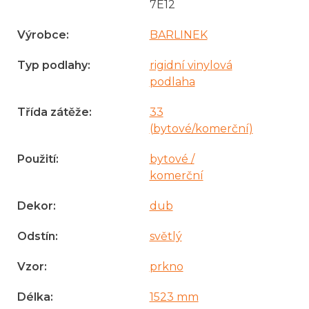
7E12
Výrobce
:
BARLINEK
Typ podlahy
:
rigidní vinylová
podlaha
Třída zátěže
:
33
(bytové/komerční)
Použití
:
bytové /
komerční
Dekor
:
dub
Odstín
:
světlý
Vzor
:
prkno
Délka
:
1523 mm