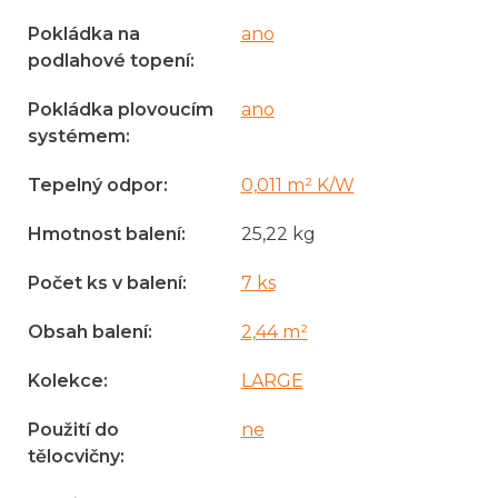
Pokládka na
ano
podlahové topení
:
Pokládka plovoucím
ano
systémem
:
Tepelný odpor
:
0,011 m² K/W
Hmotnost balení
:
25,22 kg
Počet ks v balení
:
7 ks
Obsah balení
:
2,44 m²
Kolekce
:
LARGE
Použití do
ne
tělocvičny
: