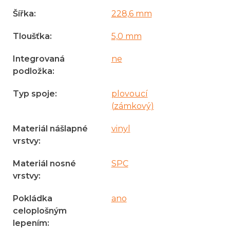
Šířka
:
228,6 mm
Tloušťka
:
5,0 mm
Integrovaná
ne
podložka
:
Typ spoje
:
plovoucí
(zámkový)
Materiál nášlapné
vinyl
vrstvy
:
Materiál nosné
SPC
vrstvy
:
Pokládka
ano
celoplošným
lepením
: