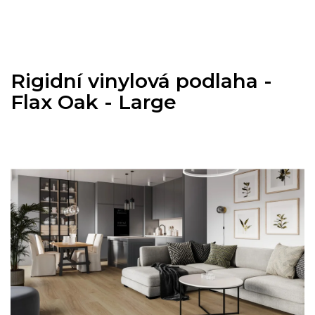
Přejít
na
obsah
Rigidní vinylová podlaha -
Flax Oak - Large