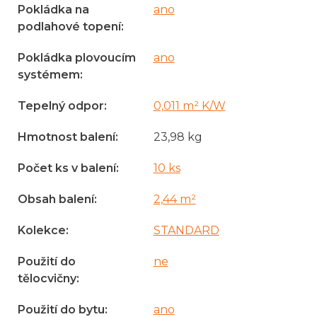
Pokládka na
ano
podlahové topení
:
Pokládka plovoucím
ano
systémem
:
Tepelný odpor
:
0,011 m² K/W
Hmotnost balení
:
23,98 kg
Počet ks v balení
:
10 ks
Obsah balení
:
2,44 m²
Kolekce
:
STANDARD
Použití do
ne
tělocvičny
:
Použití do bytu
:
ano