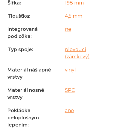
Šířka
:
198 mm
Tloušťka
:
4,5 mm
Integrovaná
ne
podložka
:
Typ spoje
:
plovoucí
(zámkový)
Materiál nášlapné
vinyl
vrstvy
:
Materiál nosné
SPC
vrstvy
:
Pokládka
ano
celoplošným
lepením
: