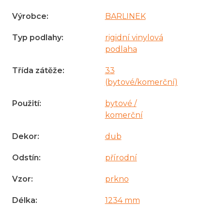
Výrobce
:
BARLINEK
Typ podlahy
:
rigidní vinylová
podlaha
Třída zátěže
:
33
(bytové/komerční)
Použití
:
bytové /
komerční
Dekor
:
dub
Odstín
:
přírodní
Vzor
:
prkno
Délka
:
1234 mm