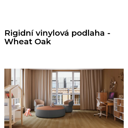
Přejít
na
obsah
Rigidní vinylová podlaha -
Wheat Oak