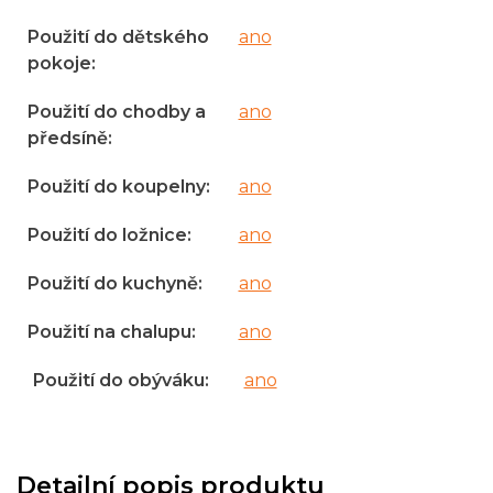
Použití do dětského
ano
pokoje
:
Použití do chodby a
ano
předsíně
:
Použití do koupelny
:
ano
Použití do ložnice
:
ano
Použití do kuchyně
:
ano
Použití na chalupu
:
ano
Použití do obýváku
:
ano
Detailní popis produktu