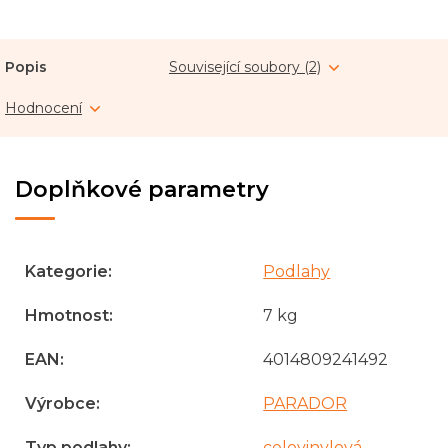
Popis
Související soubory (2)
Hodnocení
Doplňkové parametry
Kategorie
:
Podlahy
Hmotnost
:
7 kg
EAN
:
4014809241492
Výrobce
:
PARADOR
Typ podlahy
:
celovinylová