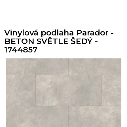
Přejít
na
obsah
Vinylová podlaha Parador -
BETON SVĚTLE ŠEDÝ -
1744857