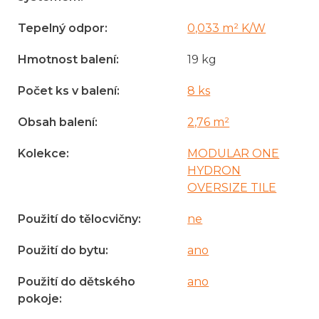
Tepelný odpor
:
0,033 m² K/W
Hmotnost balení
:
19 kg
Počet ks v balení
:
8 ks
Obsah balení
:
2,76 m²
Kolekce
:
MODULAR ONE
HYDRON
OVERSIZE TILE
Použití do tělocvičny
:
ne
Použití do bytu
:
ano
Použití do dětského
ano
pokoje
: