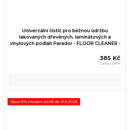
Univerzální čistič pro běžnou údržbu
lakovaných dřevěných, laminátových a
vinylových podlah Parador - FLOOR CLEANER -
1739860
385 Kč
Sleva 15% s kódem leto15 do 31.8.2026