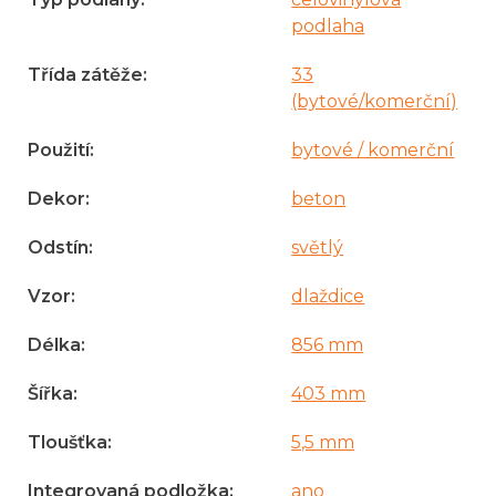
podlaha
Třída zátěže
:
33
(bytové/komerční)
Použití
:
bytové / komerční
Dekor
:
beton
Odstín
:
světlý
Vzor
:
dlaždice
Délka
:
856 mm
Šířka
:
403 mm
Tloušťka
:
5,5 mm
Integrovaná podložka
:
ano