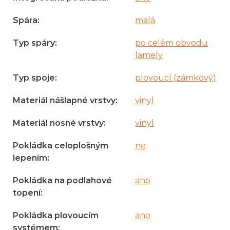
Spára
:
malá
Typ spáry
:
po celém obvodu
lamely
Typ spoje
:
plovoucí (zámkový)
Materiál nášlapné vrstvy
:
vinyl
Materiál nosné vrstvy
:
vinyl
Pokládka celoplošným
ne
lepením
:
Pokládka na podlahové
ano
topení
:
Pokládka plovoucím
ano
systémem
: