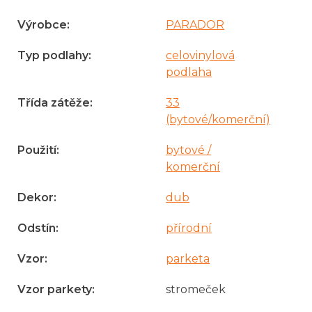
Výrobce
:
PARADOR
Typ podlahy
:
celovinylová
podlaha
Třída zátěže
:
33
(bytové/komerční)
Použití
:
bytové /
komerční
Dekor
:
dub
Odstín
:
přírodní
Vzor
:
parketa
Vzor parkety
:
stromeček