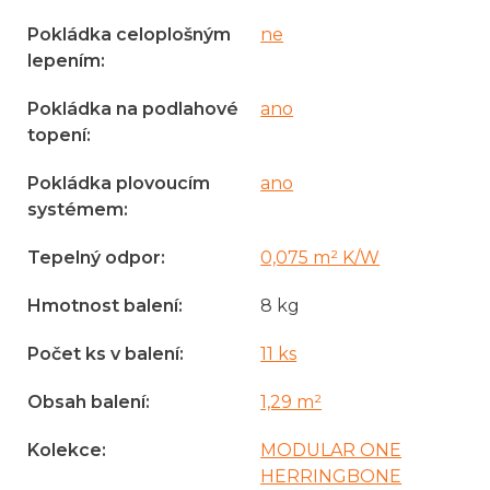
Pokládka celoplošným
ne
lepením
:
Pokládka na podlahové
ano
topení
:
Pokládka plovoucím
ano
systémem
:
Tepelný odpor
:
0,075 m² K/W
Hmotnost balení
:
8 kg
Počet ks v balení
:
11 ks
Obsah balení
:
1,29 m²
Kolekce
:
MODULAR ONE
HERRINGBONE