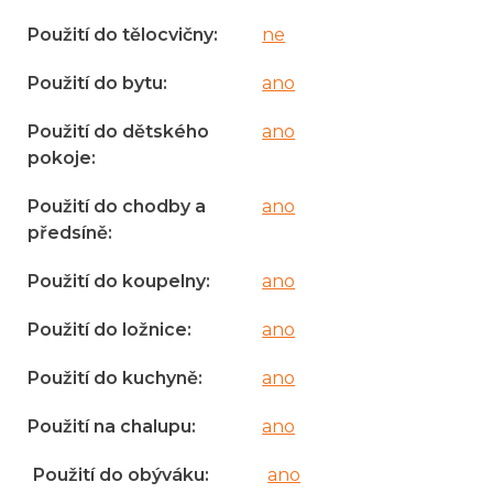
Použití do tělocvičny
:
ne
Použití do bytu
:
ano
Použití do dětského
ano
pokoje
:
Použití do chodby a
ano
předsíně
:
Použití do koupelny
:
ano
Použití do ložnice
:
ano
Použití do kuchyně
:
ano
Použití na chalupu
:
ano
Použití do obýváku
:
ano