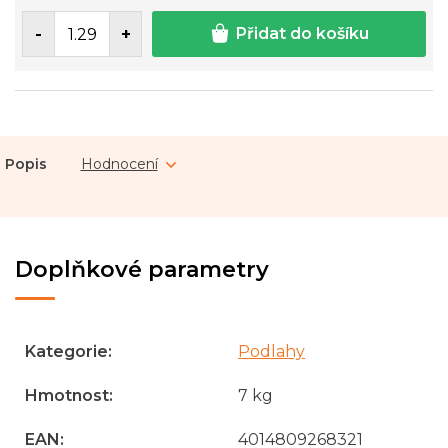
Přidat do košíku
Popis
Hodnocení
Doplňkové parametry
Kategorie
:
Podlahy
Hmotnost
:
7 kg
EAN
:
4014809268321