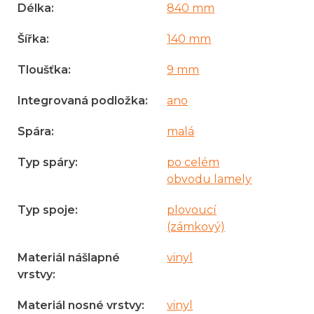
Délka
:
840 mm
Šířka
:
140 mm
Tloušťka
:
9 mm
Integrovaná podložka
:
ano
Spára
:
malá
Typ spáry
:
po celém
obvodu lamely
Typ spoje
:
plovoucí
(zámkový)
Materiál nášlapné
vinyl
vrstvy
:
Materiál nosné vrstvy
:
vinyl