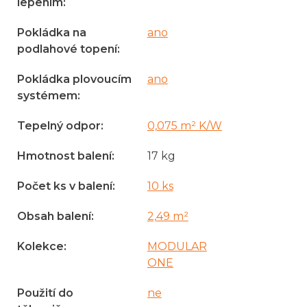
lepením
:
Pokládka na
ano
podlahové topení
:
Pokládka plovoucím
ano
systémem
:
Tepelný odpor
:
0,075 m² K/W
Hmotnost balení
:
17 kg
Počet ks v balení
:
10 ks
Obsah balení
:
2,49 m²
Kolekce
:
MODULAR
ONE
Použití do
ne