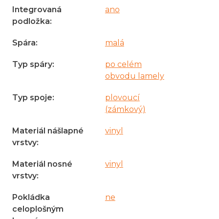
Integrovaná
ano
podložka
:
Spára
:
malá
Typ spáry
:
po celém
obvodu lamely
Typ spoje
:
plovoucí
(zámkový)
Materiál nášlapné
vinyl
vrstvy
:
Materiál nosné
vinyl
vrstvy
:
Pokládka
ne
celoplošným