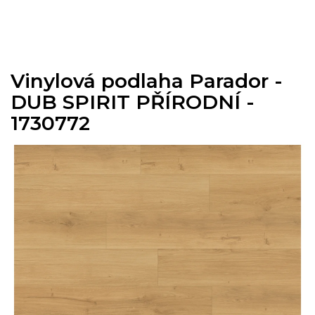
Přejít
na
obsah
Vinylová podlaha Parador -
DUB SPIRIT PŘÍRODNÍ -
1730772