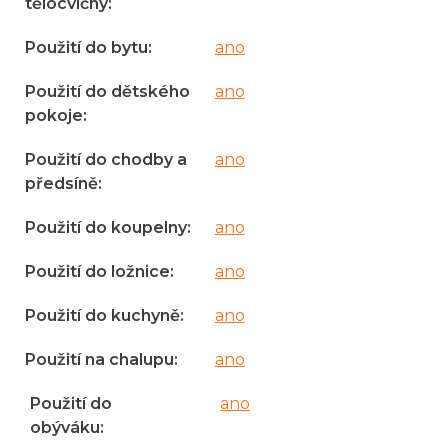
tělocvičny
:
Použití do bytu
:
ano
Použití do dětského
ano
pokoje
:
Použití do chodby a
ano
předsíně
:
Použití do koupelny
:
ano
Použití do ložnice
:
ano
Použití do kuchyně
:
ano
Použití na chalupu
:
ano
Použití do
ano
obýváku
: