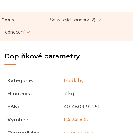
Popis
Související soubory (2)
Hodnocení
Doplňkové parametry
Kategorie
:
Podlahy
Hmotnost
:
7 kg
EAN
:
4014809192251
Výrobce
:
PARADOR
Typ podlahy
:
celovinylová