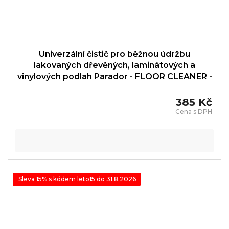
Univerzální čistič pro běžnou údržbu
lakovaných dřevěných, laminátových a
vinylových podlah Parador - FLOOR CLEANER -
1739860
385 Kč
Sleva 15% s kódem leto15 do 31.8.2026