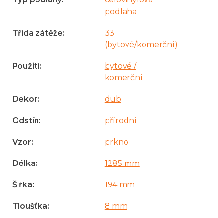
podlaha
Třída zátěže
:
33
(bytové/komerční)
Použití
:
bytové /
komerční
Dekor
:
dub
Odstín
:
přírodní
Vzor
:
prkno
Délka
:
1285 mm
Šířka
:
194 mm
Tloušťka
:
8 mm