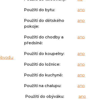
Použití do bytu
:
ano
Použití do dětského
ano
pokoje
:
Použití do chodby a
ano
předsíně
:
Použití do koupelny
:
ano
obvodu
Použití do ložnice
:
ano
Použití do kuchyně
:
ano
Použití na chalupu
:
ano
Použití do obýváku
:
ano