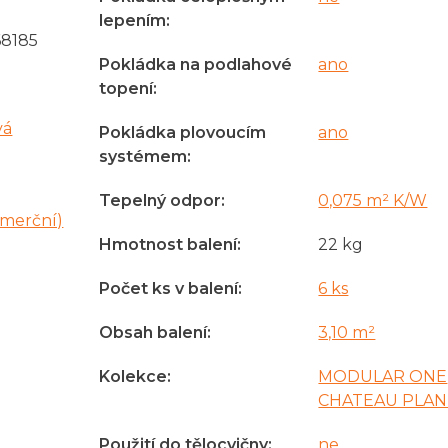
lepením
:
8185
Pokládka na podlahové
ano
topení
:
vá
Pokládka plovoucím
ano
systémem
:
Tepelný odpor
:
0,075 m² K/W
omerční)
Hmotnost balení
:
22 kg
Počet ks v balení
:
6 ks
Obsah balení
:
3,10 m²
Kolekce
:
MODULAR ONE
CHATEAU PLAN
Použití do tělocvičny
:
ne