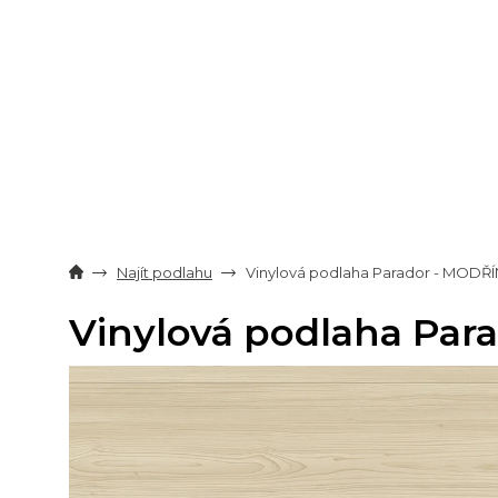
Přejít
na
obsah
Najít podlahu
Vinylová podlaha Parador - MODŘ
Vinylová podlaha Pa