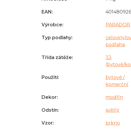
EAN
:
401480926
Výrobce
:
PARADOR
Typ podlahy
:
celovinylo
podlaha
Třída zátěže
:
33
(bytové/k
Použití
:
bytové /
komerční
Dekor
:
modřín
Odstín
:
světlý
Vzor
:
prkno