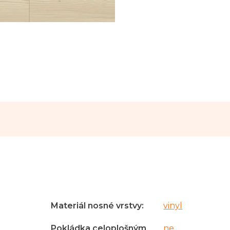
Materiál nosné vrstvy
:
vinyl
Pokládka celoplošným
ne