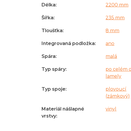
Délka
:
2200 mm
Šířka
:
235 mm
Tloušťka
:
8 mm
Integrovaná podložka
:
ano
Spára
:
malá
Typ spáry
:
po celém 
lamely
Typ spoje
:
plovoucí
(zámkový)
Materiál nášlapné
vinyl
vrstvy
: