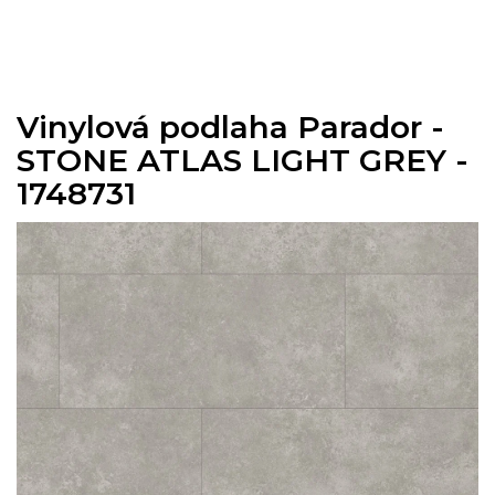
Přejít
na
obsah
Vinylová podlaha Parador -
STONE ATLAS LIGHT GREY -
1748731