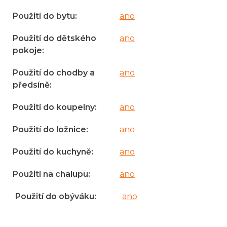
Použití do bytu
:
ano
Použití do dětského
ano
pokoje
:
Použití do chodby a
ano
předsíně
:
Použití do koupelny
:
ano
Použití do ložnice
:
ano
Použití do kuchyně
:
ano
Použití na chalupu
:
ano
Použití do obýváku
:
ano