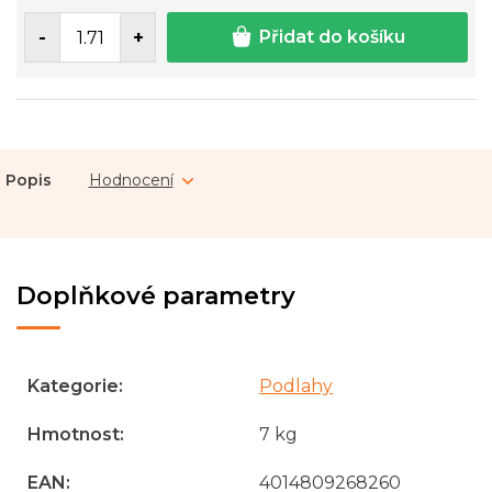
Přidat do košíku
Popis
Hodnocení
Doplňkové parametry
Kategorie
:
Podlahy
Hmotnost
:
7 kg
EAN
:
4014809268260