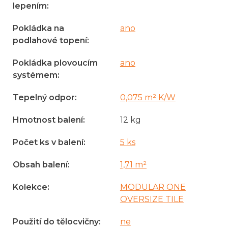
lepením
:
Pokládka na
ano
podlahové topení
:
Pokládka plovoucím
ano
systémem
:
Tepelný odpor
:
0,075 m² K/W
Hmotnost balení
:
12 kg
Počet ks v balení
:
5 ks
Obsah balení
:
1,71 m²
Kolekce
:
MODULAR ONE
OVERSIZE TILE
Použití do tělocvičny
:
ne