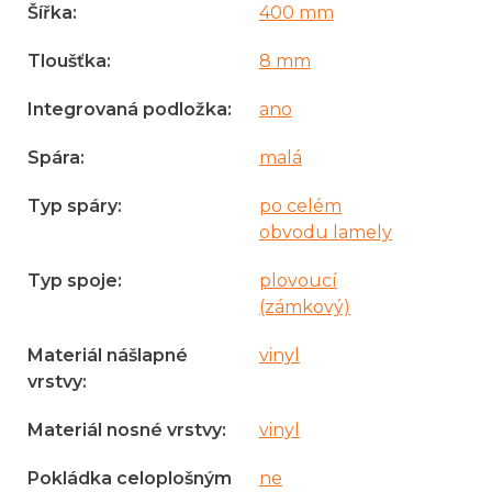
Šířka
:
400 mm
Tloušťka
:
8 mm
Integrovaná podložka
:
ano
Spára
:
malá
Typ spáry
:
po celém
obvodu lamely
Typ spoje
:
plovoucí
(zámkový)
Materiál nášlapné
vinyl
vrstvy
:
Materiál nosné vrstvy
:
vinyl
Pokládka celoplošným
ne