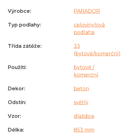
Výrobce
:
PARADOR
Typ podlahy
:
celovinylová
podlaha
Třída zátěže
:
33
(bytové/komerční)
Použití
:
bytové /
komerční
Dekor
:
beton
Odstín
:
světlý
Vzor
:
dlaždice
Délka
:
853 mm